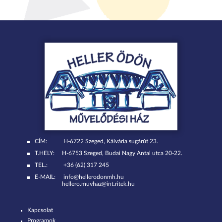
CÍM:
H-6722 Szeged, Kálvária sugárút 23.
T.HELY:
H-6753 Szeged, Budai Nagy Antal utca 20-22.
TEL.:
+36 (62) 317 245
E-MAIL:
info@hellerodonmh.hu
hellero.muvhaz@int.ritek.hu
Kapcsolat
Programok