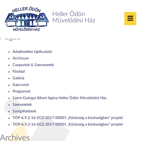
Nothing found
Heller Ödön
Művelődési Ház
Search
for:
Pages
Adatkezelési tájékoztató
Archívum
Csoportok & Szervezetek
Főoldal
Galéria
Kapcsolat
Programok
Szent-Györgyi Albert Agóra Heller Ödön Művelődési Ház
Szervezetek
Szolgáltatások
TOP-6.9.2-16-SG2-2017-00001 „Közösség a közösségben” projekt
TOP-6.9.2-16-SG2-2017-00001 „Közösség a közösségben” projekt
Archives