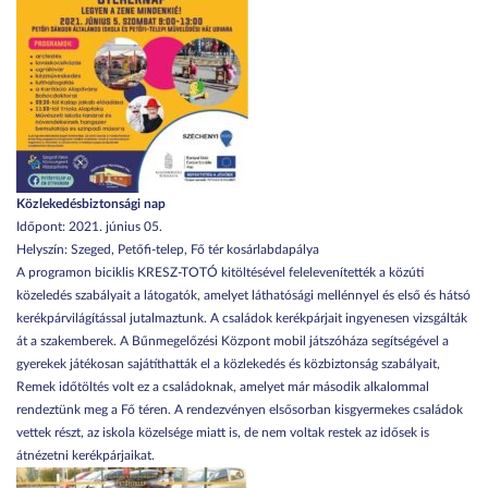
Közlekedésbiztonsági nap
Időpont: 2021. június 05.
Helyszín: Szeged, Petőfi-telep, Fő tér kosárlabdapálya
A programon biciklis KRESZ-TOTÓ kitöltésével felelevenítették a közúti
közeledés szabályait a látogatók, amelyet láthatósági mellénnyel és első és hátsó
kerékpárvilágítással jutalmaztunk. A családok kerékpárjait ingyenesen vizsgálták
át a szakemberek. A Bűnmegelőzési Központ mobil játszóháza segítségével a
gyerekek játékosan sajátíthatták el a közlekedés és közbiztonság szabályait,
Remek időtöltés volt ez a családoknak, amelyet már második alkalommal
rendeztünk meg a Fő téren. A rendezvényen elsősorban kisgyermekes családok
vettek részt, az iskola közelsége miatt is, de nem voltak restek az idősek is
átnézetni kerékpárjaikat.