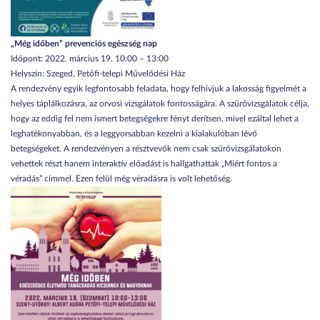
„Még időben” prevenciós egészség nap
Időpont: 2022. március 19. 10:00 – 13:00
Helyszín: Szeged, Petőfi-telepi Művelődési Ház
A rendezvény egyik legfontosabb feladata, hogy felhívjuk a lakosság figyelmét a
helyes táplálkozásra, az orvosi vizsgálatok fontosságára. A szűrővizsgálatok célja,
hogy az eddig fel nem ismert betegségekre fényt derítsen, mivel ezáltal lehet a
leghatékonyabban, és a leggyorsabban kezelni a kialakulóban lévő
betegségeket. A rendezvényen a résztvevők nem csak szűrővizsgálatokon
vehettek részt hanem interaktív előadást is hallgathattak „Miért fontos a
véradás” címmel. Ezen felül még véradásra is volt lehetőség.