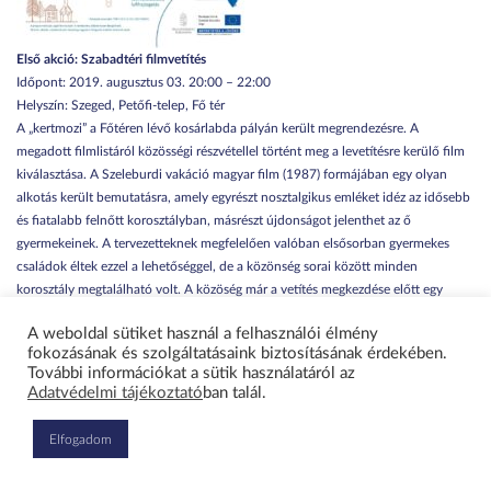
Első akció: Szabadtéri filmvetítés
Időpont: 2019. augusztus 03. 20:00 – 22:00
Helyszín: Szeged, Petőfi-telep, Fő tér
A „kertmozi” a Főtéren lévő kosárlabda pályán került megrendezésre. A
megadott filmlistáról közösségi részvétellel történt meg a levetítésre kerülő film
kiválasztása. A Szeleburdi vakáció magyar film (1987) formájában egy olyan
alkotás került bemutatásra, amely egyrészt nosztalgikus emléket idéz az idősebb
és fiatalabb felnőtt korosztályban, másrészt újdonságot jelenthet az ő
gyermekeinek. A tervezetteknek megfelelően valóban elsősorban gyermekes
családok éltek ezzel a lehetőséggel, de a közönség sorai között minden
korosztály megtalálható volt. A közöség már a vetítés megkezdése előtt egy
órával gyülekezett, és a várakozást a gyerekek közös játékkal, a felnőttek baráti
A weboldal sütiket használ a felhasználói élmény
beszélgetéssel töltötték.
fokozásának és szolgáltatásaink biztosításának érdekében.
További információkat a sütik használatáról az
Adatvédelmi tájékoztató
ban talál.
Elfogadom