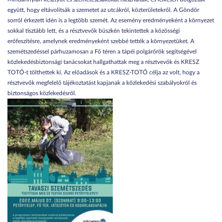
együtt, hogy eltávolítsák a szemetet az utcákról, közterületekről. A Göndör
sorról érkezett idén is a legtöbb szemét. Az esemény eredményeként a környezet
sokkal tisztább lett, és a résztvevők büszkén tekintettek a közösségi
erőfeszítésre, amelynek eredményeként szebbé tették a környezetüket. A
szemétszedéssel párhuzamosan a Fő téren a tápéi polgárőrök segítségével
közlekedésbiztonsági tanácsokat hallgathattak meg a résztvevők és KRESZ
TOTÓ-t tölthettek ki. Az előadások és a KRESZ-TOTÓ célja az volt, hogy a
résztvevők megfelelő tájékoztatást kapjanak a közlekedési szabályokról és
biztonságos közlekedésről.