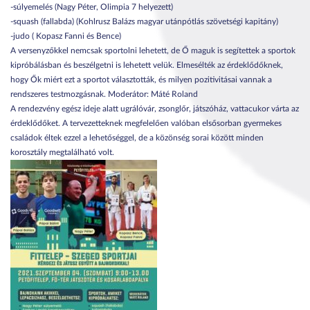
-súlyemelés (Nagy Péter, Olimpia 7 helyezett)
-squash (fallabda) (Kohlrusz Balázs magyar utánpótlás szövetségi kapitány)
-judo ( Kopasz Fanni és Bence)
A versenyzőkkel nemcsak sportolni lehetett, de Ő maguk is segítettek a sportok
kipróbálásban és beszélgetni is lehetett velük. Elmesélték az érdeklődőknek,
hogy Ők miért ezt a sportot választották, és milyen pozitivitásai vannak a
rendszeres testmozgásnak. Moderátor: Máté Roland
A rendezvény egész ideje alatt ugrálóvár, zsonglőr, játszóház, vattacukor várta az
érdeklődőket. A tervezetteknek megfelelően valóban elsősorban gyermekes
családok éltek ezzel a lehetőséggel, de a közönség sorai között minden
korosztály megtalálható volt.