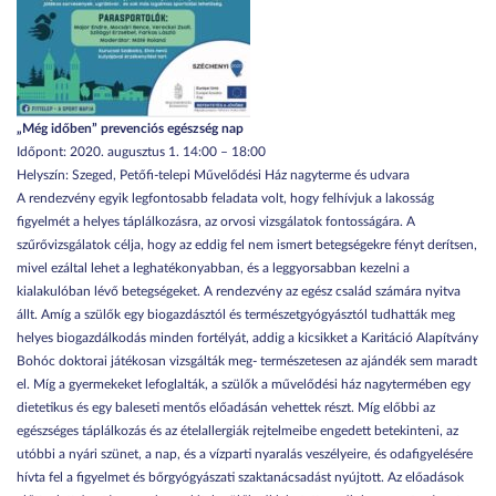
„Még időben” prevenciós egészség nap
Időpont: 2020. augusztus 1. 14:00 – 18:00
Helyszín: Szeged, Petőfi-telepi Művelődési Ház nagyterme és udvara
A rendezvény egyik legfontosabb feladata volt, hogy felhívjuk a lakosság
figyelmét a helyes táplálkozásra, az orvosi vizsgálatok fontosságára. A
szűrővizsgálatok célja, hogy az eddig fel nem ismert betegségekre fényt derítsen,
mivel ezáltal lehet a leghatékonyabban, és a leggyorsabban kezelni a
kialakulóban lévő betegségeket. A rendezvény az egész család számára nyitva
állt. Amíg a szülők egy biogazdásztól és természetgyógyásztól tudhatták meg
helyes biogazdálkodás minden fortélyát, addig a kicsikket a Karitáció Alapítvány
Bohóc doktorai játékosan vizsgálták meg- természetesen az ajándék sem maradt
el. Míg a gyermekeket lefoglalták, a szülők a művelődési ház nagytermében egy
dietetikus és egy baleseti mentős előadásán vehettek részt. Míg előbbi az
egészséges táplálkozás és az ételallergiák rejtelmeibe engedett betekinteni, az
utóbbi a nyári szünet, a nap, és a vízparti nyaralás veszélyeire, és odafigyelésére
hívta fel a figyelmet és bőrgyógyászati szaktanácsadást nyújtott. Az előadások