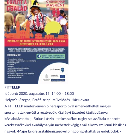
FITTELEP
Időpont: 2020. augusztus 15. 14:00 – 18:00
Helyszín: Szeged, Petőfi-telepi Művelődési Ház udvara
A FITTELEP rendezvényen 5 parasportolóval ismerkedhettek meg és
sportolhattak együtt a résztvevők. -Szilágyi Erzsébet kézilabdázóval
kézilabdázhattak, -Farkas László kerekes székes rugby-sel az általa elhozott
kerekesszékekkel akadálypályán mehettek végig a vállalkozó szellemű kicsik és
nagyok -Major Endre asztaliteniszezővel pingpongozhattak az érdeklődök -