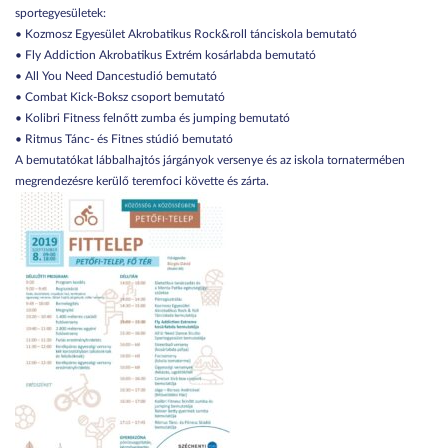
sportegyesületek:
• Kozmosz Egyesület Akrobatikus Rock&roll tánciskola bemutató
• Fly Addiction Akrobatikus Extrém kosárlabda bemutató
• All You Need Dancestudió bemutató
• Combat Kick-Boksz csoport bemutató
• Kolibri Fitness felnőtt zumba és jumping bemutató
• Ritmus Tánc- és Fitnes stúdió bemutató
A bemutatókat lábbalhajtós járgányok versenye és az iskola tornatermében
megrendezésre kerülő teremfoci követte és zárta.