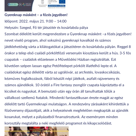
Gyereknap másként – a főzés jegyében!
Időpont: 2022. május 21. 9:00 – 14:00
Helyszín: Szeged, Fő tér játszótér és kosárlabda pálya
Szombat délelőtt került megrendezésre a Gyereknap másként –a főzés jegyében!
nevet viselő program, ahol sokszínű gyereknapi kavalkád és számos
játéklehetőség várta a kilátogatókat a játszótéren és kosárlabda pályán. Reggel 8
órakor a telep első családi pörköltfőző versenyén kiosztásra került a hús. 3-5 fős
csapatok – családok előzetesen a Művelődési Házban regisztráltak. Ezt
követően szépen lassan egész Petőfitelepet pörkölt illatfelhő lepte el. A
családokat egész délelőtt várta az ugrálóvár, az arcfestés, lovaskocsikázás,
kézműves foglalkozások, fából készült népi játékok, aszfalt rajzverseny és
számos ajándékok. 10 órától a Fire fantasy zsonglőr csapata kápráztatta el a
kicsiket és nagyokat. A bemutató után egy órán áll tanulhattak tőlük a
vállalkozó szellemű fiatalok. Mindenki fantasztikusan érezte magát az egész
délelőtt tartó Gyermeknapi mulatságon. A rendezvény zárásaként kihirdettük a
főzőverseny díjazottjait, akik a helyezésnek megfelelően megkapták az ajándék
kosarukat, melyet a pályázatból finanszíroztunk. Az eseményem minden
korosztály megtalálta a neki megfelelő programot és kikapcsolódást.