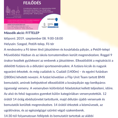
Második akció: FITTELEP
Időpont: 2019. szeptember 08. 9:00-18:00
Helyszín: Szeged, Petőfi-telep, Fő tér
A rendezvény a Fő téren lévő játszótéren és kosárlabda pályán, a Petőfi-telepi
Művelődési Házban és az iskola tornatermében került megrendezésre. Reggel 9
órakor kezdtek gyülekezni az emberek a játszótéren. Elkezdődött a regisztráció a
délelőtti futásra és a délutáni sporteseményekre. A futásra kicsik és nagyok
egyaránt érkeztek. és még családok is. Családi (1400m) – és egyéni futásban
(2800m) lehetett nevezni. A futást követően a Flip Unit Team tartott BMX
bemutatót, aminek befejeztével elkezdődött a kosárpályán egy kerékpáros
ügyességi verseny. A versenyben különböző feladatokat kellett teljesíteni, időre.
Az alsó-és felső tagozatos gyereket külön kategóriában versenyeztettük. 12
órától 14 óráig ebédszünetet tartottunk, majd délután újabb versenyek és
bemutatók kerültek megrendezésre. 14 órától érkeztek a kézművesek, az
ugrálóváras, és az egészségügyi szűrést végző szakemberek.
14:30-tól folyamatosan felléptek és bemutatót tartottak az alábbi