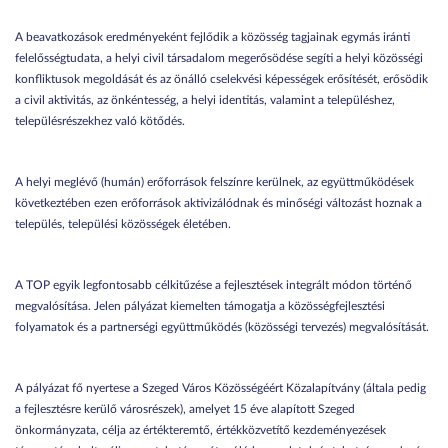
A beavatkozások eredményeként fejlődik a közösség tagjainak egymás iránti
felelősségtudata, a helyi civil társadalom megerősödése segíti a helyi közösségi
konfliktusok megoldását és az önálló cselekvési képességek erősítését, erősödik
a civil aktivitás, az önkéntesség, a helyi identitás, valamint a településhez,
településrészekhez való kötődés.
A helyi meglévő (humán) erőforrások felszínre kerülnek, az együttműködések
következtében ezen erőforrások aktivizálódnak és minőségi változást hoznak a
település, települési közösségek életében.
A TOP egyik legfontosabb célkitűzése a fejlesztések integrált módon történő
megvalósítása. Jelen pályázat kiemelten támogatja a közösségfejlesztési
folyamatok és a partnerségi együttműködés (közösségi tervezés) megvalósítását.
A pályázat fő nyertese a Szeged Város Közösségéért Közalapítvány (általa pedig
a fejlesztésre kerülő városrészek), amelyet 15 éve alapított Szeged
önkormányzata, célja az értékteremtő, értékközvetítő kezdeményezések