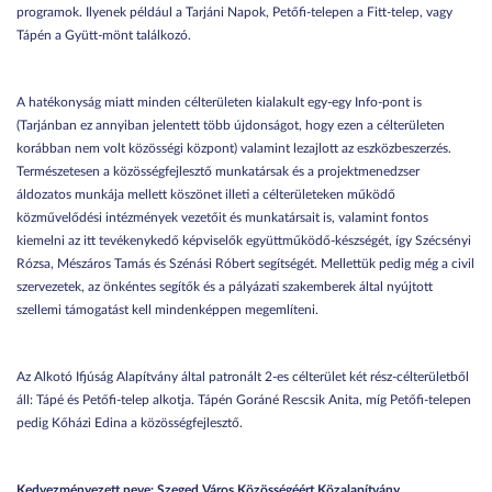
programok. Ilyenek például a Tarjáni Napok, Petőfi-telepen a Fitt-telep, vagy
Tápén a Gyütt-mönt találkozó.
A hatékonyság miatt minden célterületen kialakult egy-egy Info-pont is
(Tarjánban ez annyiban jelentett több újdonságot, hogy ezen a célterületen
korábban nem volt közösségi központ) valamint lezajlott az eszközbeszerzés.
Természetesen a közösségfejlesztő munkatársak és a projektmenedzser
áldozatos munkája mellett köszönet illeti a célterületeken működő
közművelődési intézmények vezetőit és munkatársait is, valamint fontos
kiemelni az itt tevékenykedő képviselők együttműködő-készségét, így Szécsényi
Rózsa, Mészáros Tamás és Szénási Róbert segítségét. Mellettük pedig még a civil
szervezetek, az önkéntes segítők és a pályázati szakemberek által nyújtott
szellemi támogatást kell mindenképpen megemlíteni.
Az Alkotó Ifjúság Alapítvány által patronált 2-es célterület két rész-célterületből
áll: Tápé és Petőfi-telep alkotja. Tápén Goráné Rescsik Anita, míg Petőfi-telepen
pedig Kőházi Edina a közösségfejlesztő.
Kedvezményezett neve: Szeged Város Közösségéért Közalapítvány