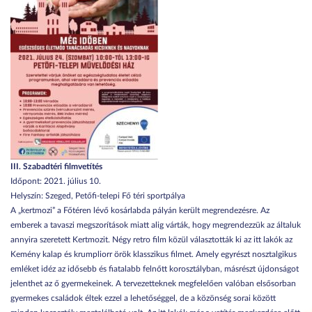
III. Szabadtéri filmvetítés
Időpont: 2021. július 10.
Helyszín: Szeged, Petőfi-telepi Fő téri sportpálya
A „kertmozi” a Főtéren lévő kosárlabda pályán került megrendezésre. Az
emberek a tavaszi megszorítások miatt alig várták, hogy megrendezzük az általuk
annyira szeretett Kertmozit. Négy retro film közül választották ki az itt lakók az
Kemény kalap és krumpliorr örök klasszikus filmet. Amely egyrészt nosztalgikus
emléket idéz az idősebb és fiatalabb felnőtt korosztályban, másrészt újdonságot
jelenthet az ő gyermekeinek. A tervezetteknek megfelelően valóban elsősorban
gyermekes családok éltek ezzel a lehetőséggel, de a közönség sorai között