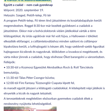
Együtt a család – nem csak gyereknap
Időpont: 2020. szeptember 19.
Helyszín: Szeged, Petőfi-telep, Fő tér
A program Petőfi-telep, Fő téren lévő játszótéren és kosárlabdapályán került
megrendezésre. Reggel 8:30-kor már kezdtek gyülekezni a családok a
játszótéren. Ekkor már a bohócdoktorok vidám játékokkal várták a térre
kilátogatókat. Az óriás ugrálóvár már fel volt fújva, a Halloween-i tököket
elkezdték előfaragni, a csillámtetováláshoz minden sablont és csillámpor
kipakolásra került, a lufihajtogató is készen állt, hogy szebbnél-szebb figurákat
hajtogasson kicsiknek és nagyoknak. Időközben a lovaskocsi megérkezett, és
várta mikor jönnek a családok, hogy elvihesse Őket barangolni a városrészben.
Fellépők:
• 10:30-tól a Kozmosz Egyesület Akrobatikus Rock & Roll Tánciskola
bemutatója,
• 11:30-tól Tálas Péter Csongor bűvész,
• 12:00-tól Fire Fantasy Tűzzsonglőr Csapata lépett fel,
és maradt együtt játszani a kilátogató családokkal. A kitelepített népi játékok is
elnyerték a kicsik és nagyok tetszését.
A tervezetteknek megfelelően elsősorban gyermekes családok éltek a
rendezvény nyújtotta lehetőségekkel.