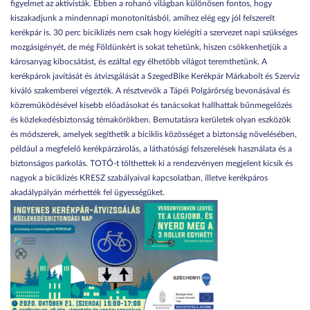
figyelmet az aktivisták. Ebben a rohanó világban különösen fontos, hogy
kiszakadjunk a mindennapi monotonitásból, amihez elég egy jól felszerelt
kerékpár is. 30 perc biciklizés nem csak hogy kielégíti a szervezet napi szükséges
mozgásigényét, de még Földünkért is sokat tehetünk, hiszen csökkenhetjük a
károsanyag kibocsátást, és ezáltal egy élhetőbb világot teremthetünk. A
kerékpárok javítását és átvizsgálását a SzegedBike Kerékpár Márkabolt és Szerviz
kiváló szakemberei végezték. A résztvevők a Tápéi Polgárőrség bevonásával és
közreműködésével kisebb előadásokat és tanácsokat hallhattak bűnmegelőzés
és közlekedésbiztonság témakörökben. Bemutatásra kerületek olyan eszközök
és módszerek, amelyek segíthetik a biciklis közösséget a biztonság növelésében,
például a megfelelő kerékpárzárolás, a láthatósági felszerelések használata és a
biztonságos parkolás. TOTÓ-t tölthettek ki a rendezvényen megjelent kicsik és
nagyok a biciklizés KRESZ szabályaival kapcsolatban, illetve kerékpáros
akadálypályán mérhették fel ügyességüket.