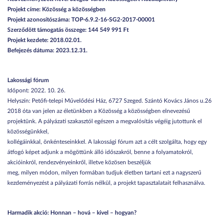
Projekt címe: Közösség a közösségben
Projekt azonosítószáma: TOP-6.9.2-16-SG2-2017-00001
Szerződött támogatás összege: 144 549 991 Ft
Projekt kezdete: 2018.02.01.
Befejezés dátuma: 2023.12.31.
Lakossági fórum
Időpont: 2022. 10. 26.
Helyszín: Petőfi-telepi Művelődési Ház, 6727 Szeged. Szántó Kovács János u.26
2018 óta van jelen az életünkben a Közösség a közösségben elnevezésű
projektünk. A pályázati szakasztól egészen a megvalósítás végéig jutottunk el
közösségünkkel,
kollégáinkkal, önkénteseinkkel. A lakossági fórum azt a célt szolgálta, hogy egy
átfogó képet adjunk a mögöttünk álló időszakról, benne a folyamatokról,
akcióinkról, rendezvényeinkről, illetve közösen beszéljük
meg, milyen módon, milyen formában tudjuk életben tartani ezt a nagyszerű
kezdeményezést a pályázati forrás nélkül, a projekt tapasztalatait felhasználva.
Harmadik akció: Honnan – hová – kivel – hogyan?