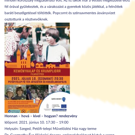
minden korosztály megtalálható volt. Az itt lakók már a vetítés megkezdése előtt
fél órával gyülekeztek, és a várakozást a gyerekek közös játékkal, a felnőttek
baráti beszélgetéssel töltötték. Popcornt és szénsavmentes ásványvizet
osztottunk a résztvevőknek.
Honnan – hová – kivel – hogyan? rendezvény
Időpont: 2021. június 10. 17:30 – 19:00
Helyszín: Szeged, Petőfi-telepi Művelődési Ház nagy terme