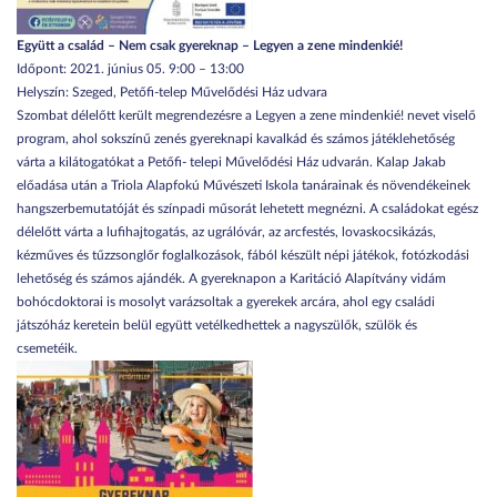
Együtt a család – Nem csak gyereknap – Legyen a zene mindenkié!
Időpont: 2021. június 05. 9:00 – 13:00
Helyszín: Szeged, Petőfi-telep Művelődési Ház udvara
Szombat délelőtt került megrendezésre a Legyen a zene mindenkié! nevet viselő
program, ahol sokszínű zenés gyereknapi kavalkád és számos játéklehetőség
várta a kilátogatókat a Petőfi- telepi Művelődési Ház udvarán. Kalap Jakab
előadása után a Triola Alapfokú Művészeti Iskola tanárainak és növendékeinek
hangszerbemutatóját és színpadi műsorát lehetett megnézni. A családokat egész
délelőtt várta a lufihajtogatás, az ugrálóvár, az arcfestés, lovaskocsikázás,
kézműves és tűzzsonglőr foglalkozások, fából készült népi játékok, fotózkodási
lehetőség és számos ajándék. A gyereknapon a Karitáció Alapítvány vidám
bohócdoktorai is mosolyt varázsoltak a gyerekek arcára, ahol egy családi
játszóház keretein belül együtt vetélkedhettek a nagyszülők, szülök és
csemetéik.