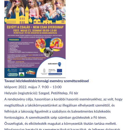
Tavaszi közlekedésbiztonsági esemény szemétszedéssel
Időpont: 2022. május 7. 9:00 – 13:00
Helyszín (regisztráció): Szeged, Petőfitelep, Fő tér
A rendezvény célja, hasonlóan a korábbi hasonló eseményekhez, az volt, hogy
megtisztítsuk a lakókörnyezetünket az illegálisan elhelyezett szeméttől, és
felhívjuk a lakosság figyelmét a szabályos és balesetmentes közlekedés
fontosságára. A szemétszedők szép számban gyülekeztek a Fő téren.
Összefogtak, és elkötelezték magukat a környezetük tisztán tartása mellett.
Mindannyian kesztyűt és szemeteszsákokat használtak, és lelkesen dolgoztak