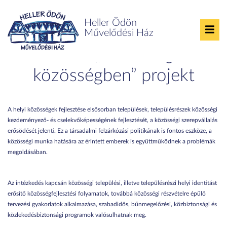
Heller Ödön
TOP-6.9.2-16-SG2-2017-
Művelődési Ház
00001 „Közösség a
közösségben” projekt
A helyi közösségek fejlesztése elsősorban települések, településrészek közösségi
kezdeményező- és cselekvőképességének fejlesztését, a közösségi szerepvállalás
erősödését jelenti. Ez a társadalmi felzárkózási politikának is fontos eszköze, a
közösségi munka hatására az érintett emberek is együttműködnek a problémák
megoldásában.
Az intézkedés kapcsán közösségi települési, illetve településrészi helyi identitást
erősítő közösségfejlesztési folyamatok, továbbá közösségi részvételre épülő
tervezési gyakorlatok alkalmazása, szabadidős, bűnmegelőzési, közbiztonsági és
közlekedésbiztonsági programok valósulhatnak meg.