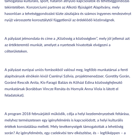
támogatása kulturális, sport, határon átnyúló kapcsolatok és tehetséggondozás
tekintetében. Konzorciumi partnere az Alkotó Ifjúságért Alapítvány, mely
hasonlóan a tehetséggondozást tűzte zászlajára és számos ingyenes rendezvényt
nyújt városszerte korosztálytól függetlenül az érdeklődő közönségnek.
A pályázat jelmondata és címe a „Közösség a közösségben”, mely jól jellemzi azt
az értékteremtő munkát, amelyet a nyertesek hivatottak elvégezni a
célterületeken.
A pályázat európai uniós forrásokból valósul meg, legfőbb munkatársai a fenti
alapítványok elnökein kívül Cserényi Szilvia, projektmenedzser, Goretity Gorán,
Goráné Rescsik Anita, Kis-Faragó Balázs és Kőházi Edina közösségfejlesztő
munkatársak (korábban Vincze Renáta és Hornyik Anna Viola is látott el
feladatokat).
A program 2018 februárjától működik, célja a helyi kezdeményezések feltárása,
melyhez természetesen egy igényfelmérés is kapcsolódott, a helyi kulturális
értékek konstatálása mellett. Mely tevékenységek támogatottak a lehetőség
során? Az igényfelmérés, egy cselekvési terv elkészítése, és – legfőképpen – a