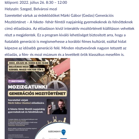
Időpont: 2022. július 26. 8:30 – 12:00
Helyszín: Szeged, Belvárosi mozi
Szeretettel vártuk az érdeklődőket Márki Gábor (Gedzo) Generációs
Mozitörténet – A fekete- fehér filmtől napjainkig gyermekeknek és felnőtteknek
című előadására. Az előadáson kívül interaktív mozitörténeti kiállításon vehettek
részt a megjelentek. Ez a program kiváló lehetőséget biztosított arra, hogy a
fiatalabb generáció is megismerhesse a korábbi filmes kultúrát, ezáltal hidat
képezve az idősebb generáció felé. Minden résztvevőnek nagyon tetszett az
előadás, a film- és mozi múzeum és a levetített örök klasszikus mesefilm is.