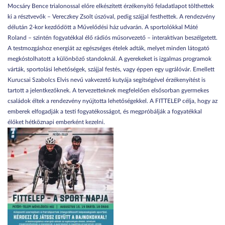
Mocsáry Bence trialonossal előre elkészített érzékenyítő feladatlapot tölthettek
ki a résztvevők – Vereczkey Zsolt úszóval, pedig szájjal festhettek. A rendezvény
délután 2-kor kezdődött a Művelődési ház udvarán. A sportolókkal Máté
Roland – szintén fogyatékkal élő rádiós műsorvezető – interaktívan beszélgetett.
A testmozgáshoz energiát az egészséges ételek adták, melyet minden látogató
megkóstolhatott a különböző standoknál. A gyerekeket is izgalmas programok
várták, sportolási lehetőségek, szájjal festés, vagy éppen egy ugrálóvár. Emellett
Kurucsai Szabolcs Elvis nevű vakvezető kutyája segítségével érzékenyítést is
tartott a jelentkezőknek. A tervezetteknek megfelelően elsősorban gyermekes
családok éltek a rendezvény nyújtotta lehetőségekkel. A FITTELEP célja, hogy az
emberek elfogadják a testi fogyatékosságot, és megpróbálják a fogyatékkal
élőket hétköznapi emberként kezelni.