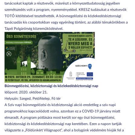
tanácsokat kaptak a résztvevők, másrészt a környezettudatosság jegyében
szemétszedés volt a program, nyereményekkel. KRESZ tudásukat a résztvevők
TOTÓ kitöltésével tesztelhették. A bűnmegelőzési és közlekedésbiztonsági
tanácsadás kis csoportokban vagy egyénileg történt, az alábbi témakörökben a
Tápéi Polgárőrség közreműködésével.
Bűnmegelőzési, közbiztonsági és közlekedésbiztonsági nap
Időpont: 2020. október 21.
Helyszín: Szeged, Petőfitelep, Fő tér
A Szív napi bűnmegelőzési és közbiztonsági akció eredetileg a szív napi
programokhoz kapcsolódott volna, azonban ez a COVID-19 járvány miatt
elmaradt. A program pótlására most került sor egy őszi bűnmegelőzési,
közbiztonsági és közlekedésbiztonsági nap keretében. Ezen a napon tartják
világszerte a „Földünkért Világnapot”, ahol a bolygónk védelmére hívják fel a