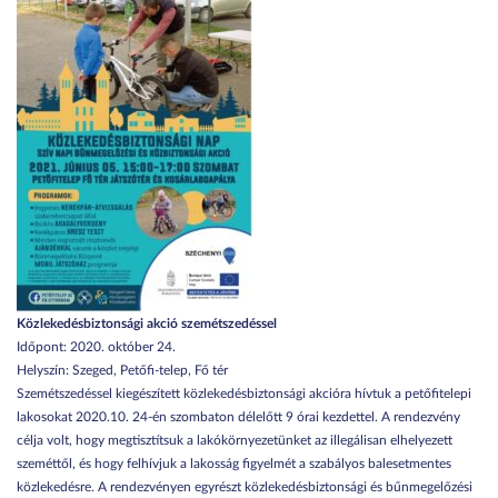
Közlekedésbiztonsági akció szemétszedéssel
Időpont: 2020. október 24.
Helyszín: Szeged, Petőfi-telep, Fő tér
Szemétszedéssel kiegészített közlekedésbiztonsági akcióra hívtuk a petőfitelepi
lakosokat 2020.10. 24-én szombaton délelőtt 9 órai kezdettel. A rendezvény
célja volt, hogy megtisztítsuk a lakókörnyezetünket az illegálisan elhelyezett
szeméttől, és hogy felhívjuk a lakosság figyelmét a szabályos balesetmentes
közlekedésre. A rendezvényen egyrészt közlekedésbiztonsági és bűnmegelőzési