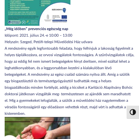
„Még időben” prevenciós egészség nap
Időpont: 2021. július 24.-e 10:00 – 13:00
Helyszín: Szeged, Petőfi-telepi Művelődési Ház udvara
A rendezvény egyik legfontosabb feladata, hogy felhívjuk a lakosság figyelmét a
helyes táplálkozásra, az orvosi vizsgálatok fontosságára. A szűrővizsgálatok célja,
hogy az eddig fel nem ismert betegségekre fényt derítsen, mivel ezáltal lehet a
leghatékonyabban, és a leggyorsabban kezelni a kialakulóban lévő
betegségeket. A rendezvény az egész család számára nyitva állt. Amíg a szülők
egy biogazdásztól és természetgyógyásztól tudhatták meg a helyes
biogazdálkodás minden fortélyát, addig a kicsiket a Karitáció Alapítvány Bohóc
doktorai játékosan vizsgálták meg- természetesen az ajándék sem maradhatott
el. Míg a gyermekeket lefoglalták, a szülők a művelődési ház nagytermében a
véradás fontosságáról egy előadáson vehettek részt, majd vért is adhattak a
Nagy 
kisteremben.