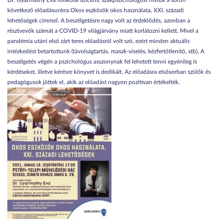
Dr. Gyarmathy Éva főiskolai docens, szakpszichológust hívtuk a soron
következő előadásunkra Okos eszközök okos használata, XXI. századi
lehetőségek címmel. A beszélgetésre nagy volt az érdeklődés, azonban a
résztvevők számát a COVID-19 világjárvány miatt korlátozni kellett. Mivel a
pandémia utáni első zárt teres előadásról volt szó, ezért minden aktuális
intézkedést betartottunk (távolságtartás, maszk-viselés, kézfertőtlenítő, stb). A
beszélgetés végén a pszichológus asszonynak fel lehetett tenni egyénileg is
kérdéseket, illetve kérésre könyvet is dedikált. Az előadásra elsősorban szülők és
pedagógusok jöttek el, akik az előadást nagyon pozitívan értékelték.