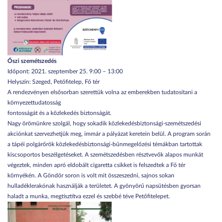
Őszi szemétszedés
Időpont: 2021. szeptember 25. 9:00 – 13:00
Helyszín: Szeged, Petőfitelep, Fő tér
A rendezvényen elsősorban szerettük volna az emberekben tudatosítani a
környezettudatosság
fontosságát és a közlekedés biztonságát.
Nagy örömünkre szolgál, hogy sokadik közlekedésbiztonsági-szemétszedési
akciónkat szervezhetjük meg, immár a pályázat keretein belül. A program során
a tápéi polgárőrök közlekedésbiztonsági-bűnmegelőzési témákban tartottak
kiscsoportos beszélgetéseket. A szemétszedésben résztvevők alapos munkát
végeztek, minden apró eldobált cigaretta csikket is felszedtek a Fő tér
környékén. A Göndör soron is volt mit összeszedni, sajnos sokan
hulladéklerakónak használják a területet. A gyönyörű napsütésben gyorsan
haladt a munka, megtisztítva ezzel és szebbé téve Petőfitelepet.