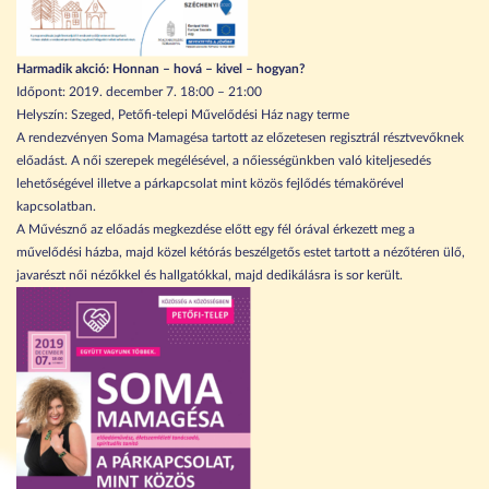
Harmadik akció: Honnan – hová – kivel – hogyan?
Időpont: 2019. december 7. 18:00 – 21:00
Helyszín: Szeged, Petőfi-telepi Művelődési Ház nagy terme
A rendezvényen Soma Mamagésa tartott az előzetesen regisztrál résztvevőknek
előadást. A női szerepek megélésével, a nőiességünkben való kiteljesedés
lehetőségével illetve a párkapcsolat mint közös fejlődés témakörével
kapcsolatban.
A Művésznő az előadás megkezdése előtt egy fél órával érkezett meg a
művelődési házba, majd közel kétórás beszélgetős estet tartott a nézőtéren ülő,
javarészt női nézőkkel és hallgatókkal, majd dedikálásra is sor került.