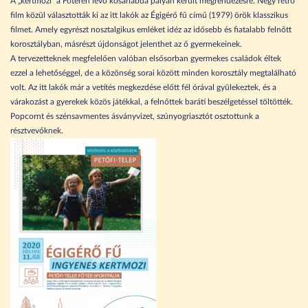
A „kertmozi” a Főtéren lévő kosárlabda pályán került megrendezésre. Négy retro
film közül választották ki az itt lakók az Égigérő fű című (1979) örök klasszikus
filmet. Amely egyrészt nosztalgikus emléket idéz az idősebb és fiatalabb felnőtt
korosztályban, másrészt újdonságot jelenthet az ő gyermekeinek.
A tervezetteknek megfelelően valóban elsősorban gyermekes családok éltek
ezzel a lehetőséggel, de a közönség sorai között minden korosztály megtalálható
volt. Az itt lakók már a vetítés megkezdése előtt fél órával gyülekeztek, és a
várakozást a gyerekek közös játékkal, a felnőttek baráti beszélgetéssel töltötték.
Popcornt és szénsavmentes ásványvizet, szúnyogriasztót osztottunk a
résztvevőknek.