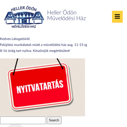
Archive for augusztus, 2025
Heller Ödön
Művelődési Ház
Nyitvatartás
Posted on:
augusztus 11th, 2025
by
Cserényi Szilvia
No Comments
Kedves Látogatóink!
Felújítási munkálatok miatt a művelődési ház aug. 11-15-ig
8-16 óráig tart nyitva. Köszönjük megértésüket!
Search
for: