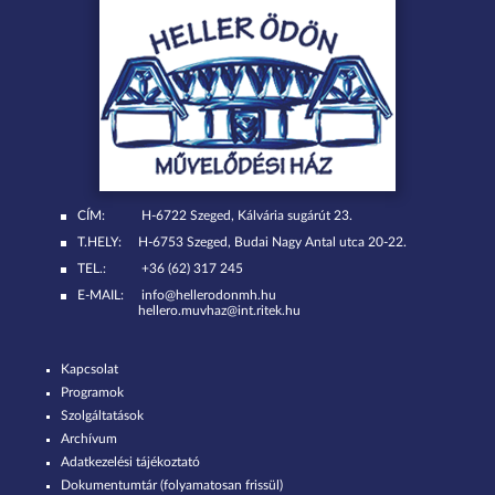
CÍM:
H-6722 Szeged, Kálvária sugárút 23.
T.HELY:
H-6753 Szeged, Budai Nagy Antal utca 20-22.
TEL.:
+36 (62) 317 245
E-MAIL:
info@hellerodonmh.hu
hellero.muvhaz@int.ritek.hu
Kapcsolat
Programok
Szolgáltatások
Archívum
Adatkezelési tájékoztató
Dokumentumtár (folyamatosan frissül)