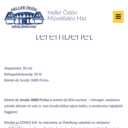
Heller Ödön
Művelődési Ház
Emeleti foglalkoztató
terembérlet
Alapterület:
30 m2
Befogadóképesség:
20 fő
Bérleti díj:
bruttó 3000 Ft/óra
Bérleti díj:
bruttó 3000 Ft/óra
(a bérleti díj ÁFA mentes! – hétvégén, beleértve
péntek délután és este is, más kondiciókkal adjuk bérbe, a rendezvény fajtájától
függően)
Részlet az SZMSZ-ből:
Az intézmény az Önköltség-számítási és árképzési