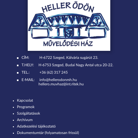
CÍM:
H-6722 Szeged, Kálvária sugárút 23.
T.HELY:
H-6753 Szeged, Budai Nagy Antal utca 20-22.
TEL.:
+36 (62) 317 245
E-MAIL:
info@hellerodonmh.hu
hellero.muvhaz@int.ritek.hu
Kapcsolat
Programok
Szolgáltatások
Archívum
Adatkezelési tájékoztató
Dokumentumtár (folyamatosan frissül)