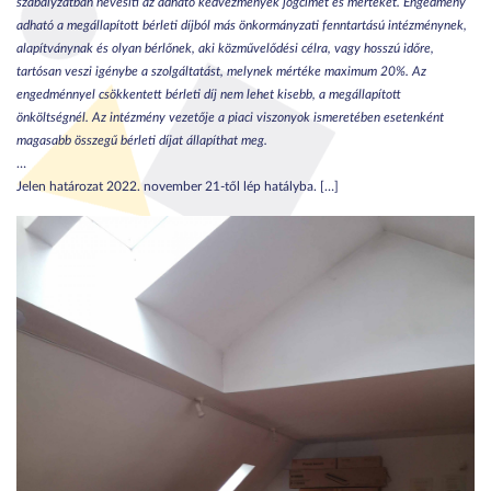
szabályzatban nevesíti az adható kedvezmények jogcímét és mértékét. Engedmény
adható a megállapított bérleti díjból más önkormányzati fenntartású intézménynek,
alapítványnak és olyan bérlőnek, aki közművelődési célra, vagy hosszú időre,
tartósan veszi igénybe a szolgáltatást, melynek mértéke maximum 20%. Az
engedménnyel csökkentett bérleti díj nem lehet kisebb, a megállapított
önköltségnél. Az intézmény vezetője a piaci viszonyok ismeretében esetenként
magasabb összegű bérleti díjat állapíthat meg.
…
Jelen határozat 2022. november 21-től lép hatályba. […]