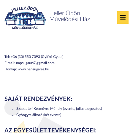
Heller Ödön
Művelődési Ház
Napsugaras Egyesület
Tel:
+36 (30) 550 7093 (Gyifkó Gyula)
E-mail:
napsugaras7@gmail.com
Honlap:
www.napsugaras.hu
SAJÁT RENDEZVÉNYEK:
Szabadtéri Kézműves Műhely (évente, július-augusztus)
Gyöngytalálkozó (két évente)
AZ EGYESÜLET TEVÉKENYSÉGEI: