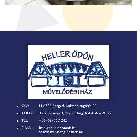
CÍM:
H-6722 Szeged, Kálvária sugárút 23.
T.HELY:
H-6753 Szeged, Budai Nagy Antal utca 20-22.
TEL.:
+36 (62) 317 245
E-MAIL:
info@hellerodonmh.hu
hellero.muvhaz@int.ritek.hu