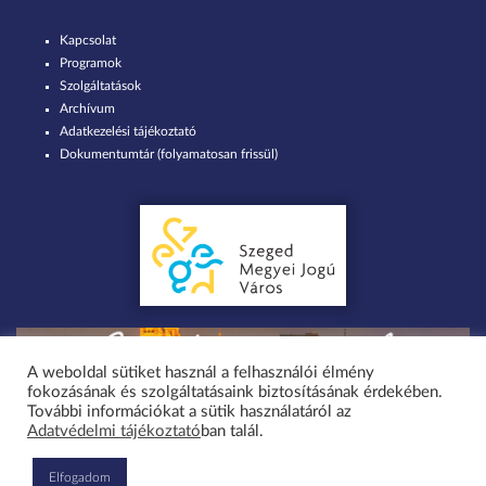
Kapcsolat
Programok
Szolgáltatások
Archívum
Adatkezelési tájékoztató
Dokumentumtár (folyamatosan frissül)
A weboldal sütiket használ a felhasználói élmény
fokozásának és szolgáltatásaink biztosításának érdekében.
Minden jog fenntartva 2026 © Szent-Györgyi Albert Agóra Heller Ödön
További információkat a sütik használatáról az
Adatvédelmi tájékoztató
ban talál.
Művelődési Ház Szeged-Tápé / design by greenteam.hu
Elfogadom