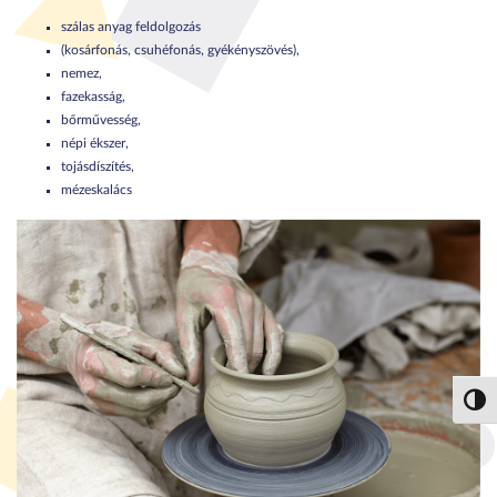
szálas anyag feldolgozás
(kosárfonás, csuhéfonás, gyékényszövés),
nemez,
fazekasság,
bőrművesség,
népi ékszer,
tojásdíszítés,
mézeskalács
Nagy 