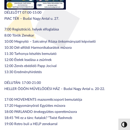
DÉLELŐTT 07:00-15:00
PIAC TÉR – Budai Nagy Antal u. 27.
7:00 Regisztráció, helyek elfoglalása
8:00 Török Zenekar
10:00 Megnyitó – Szécsényi Rózsa önkormányzati képviselő
10:30 Dél-alföldi Harmonikabarátok műsora
11:30 Tarhonya készítés bemutató
12:00 Ételek leadása a zsűrinek
12:00 Zenés ebédidő Papp Jocival
13:30 Eredményhirdetés
DÉLUTÁN: 17:00-21:00
HELLER ÖDÖN MŰVELŐDÉSI HÁZ – Budai Nagy Antal u. 20-22.
17:00 MOVEMENTS mazsorettcsoport bemutatója
17:20 Hagyományőrző Együttes műsora
18:00 PARLANDO énekegyüttes operettműsora
18:45 “Mi ez a tánc fiatalok? “Twist flashmob
19:00 Retro buli a HELP zenekarral
Nagy 