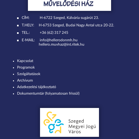
CÍM:
H-6722 Szeged, Kálvária sugárút 23.
T.HELY:
H-6753 Szeged, Budai Nagy Antal utca 20-22.
TEL.:
+36 (62) 317 245
E-MAIL:
info@hellerodonmh.hu
hellero.muvhaz@int.ritek.hu
Kapcsolat
Programok
Szolgáltatások
Archívum
Adatkezelési tájékoztató
Dokumentumtár (folyamatosan frissül)