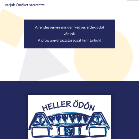
Várjuk Önöket szeretettel!
A rendezvényre minden kedves érdeklődőt
várunk.
A programváltoztatás jogát fenntartjuk!