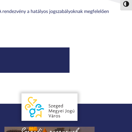
Nagy 
. A rendezvény a hatályos jogszabályoknak megfelelően