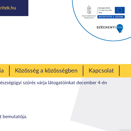
ritek.hu
s a művelődési
ia
Közösség a közösségben
Kapcsolat
gészségügyi szűrés várja látogatóinkat december 4-én
t bemutatója.