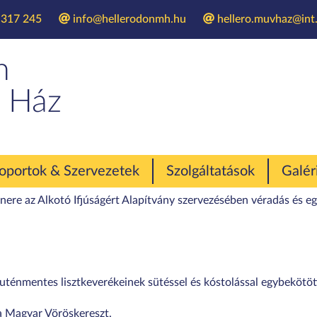
 317 245
info@hellerodonmh.hu
hellero.muvhaz@int.
észségügyi szűré
n
 Ház
házban
oportok & Szervezetek
Szolgáltatások
Galér
ere az Alkotó Ifjúságért Alapítvány szervezésében véradás és e
énmentes lisztkeverékeinek sütéssel és kóstolással egybekötöt
a Magyar Vöröskereszt.