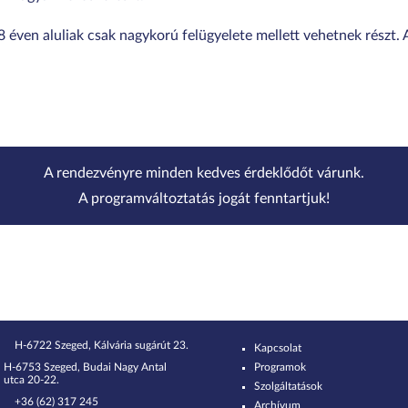
18 éven aluliak csak nagykorú felügyelete mellett vehetnek részt
A rendezvényre minden kedves érdeklődőt várunk.
A programváltoztatás jogát fenntartjuk!
H-6722 Szeged, Kálvária sugárút 23.
Kapcsolat
H-6753 Szeged, Budai Nagy Antal
Programok
utca 20-22.
Szolgáltatások
+36 (62) 317 245
Archívum