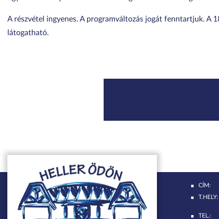
A részvétel ingyenes. A programváltozás jogát fenntartjuk. A 
látogatható.
CÍM:
T.HELY:
TEL.: