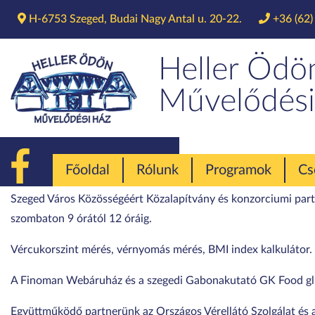
H-6753 Szeged, Budai Nagy Antal u. 20-22.
+36 (62)
Véradás és eg
Heller Ödö
Művelődési
Főoldal
Rólunk
Programok
Cs
Szeged Város Közösségéért Közalapítvány és konzorciumi partn
szombaton 9 órától 12 óráig.
Vércukorszint mérés, vérnyomás mérés, BMI index kalkulátor.
A Finoman Webáruház és a szegedi Gabonakutató GK Food glut
Együttműködő partnerünk az Országos Vérellátó Szolgálat és 