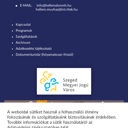
E-MAIL:
info@hellerodonmh.hu
hellero.muvhaz@int.ritek.hu
Kapcsolat
Programok
Szolgáltatások
Archívum
Adatkezelési tájékoztató
Dokumentumtár (folyamatosan frissül)
A weboldal sütiket használ a felhasználói élmény
fokozásának és szolgáltatásaink biztosításának érdekében.
Minden jog fenntartva 2026 © Szent-Györgyi Albert Agóra Heller Ödön
További információkat a sütik használatáról az
Adatvédelmi tájékoztató
ban talál.
Művelődési Ház Szeged-Tápé / design by greenteam.hu