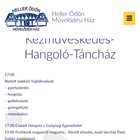
Heller Ödön
Művelődési Ház
Valentin-napi
Kézműveskedés-
Hangoló-Táncház
17:00
Nyitott szakköri foglalkozások:
– gyertyaöntés
– horgolás
– gyékényezés
– gyöngyfűzés
– mézeskalács
17:00 Családi Hangoló a Gyöprugi Egyesülettel
19:00 Fordítunk magyarról magyarra… felnőtt előadás, majd táncház Patyi
Zoltán vezetésével.