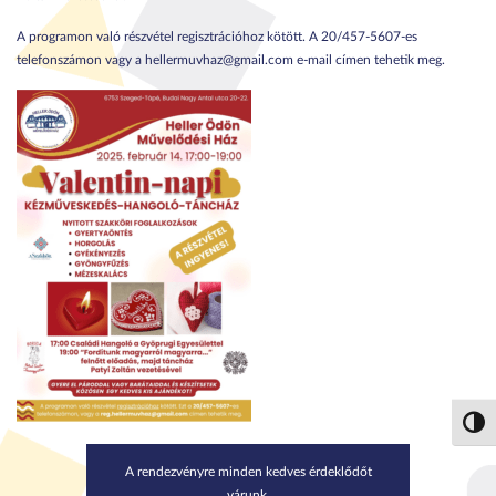
A programon való részvétel regisztrációhoz kötött. A 20/457-5607-es
telefonszámon vagy a hellermuvhaz@gmail.com e-mail címen tehetik meg.
Nagy 
A rendezvényre minden kedves érdeklődőt
várunk.