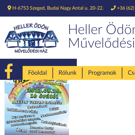
H-6753 Szeged, Budai Nagy Antal u. 20-22.
+36 (62)
Heller Ödö
Művelődési
Főoldal
Rólunk
Programok
Cs