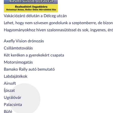
Vakációzáró délután a Délceg utcán
Lehet, hogy nem szívesen gondolunk a szeptemberre, de bizony
Hagyományokhoz híven szalonnasütéssel és sok, ingyenes, érde
Axefly Vision drónozás
Csillámtetoválás
Két keréken a gyerekekért csapata
Motorsimogatás
Bamako Rally autó bemutató
Labdajátékok
Airsoft
Íjászat
Ugrálóvár
Palacsinta
Büfé