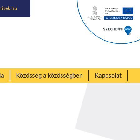
ritek.hu
ia
Közösség a közösségben
Kapcsolat