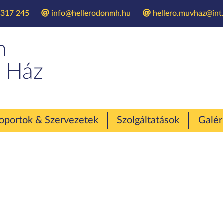
 317 245
info@hellerodonmh.hu
hellero.muvhaz@int.
Vakációzáró
n
 Ház
oportok & Szervezetek
Szolgáltatások
Galér