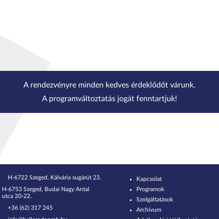
A rendezvényre minden kedves érdeklődőt várunk.
A programváltoztatás jogát fenntartjuk!
H-6722 Szeged, Kálvária sugárút 23.
Kapcsolat
H-6753 Szeged, Budai Nagy Antal
Programok
utca 20-22.
Szolgáltatások
+36 (62) 317 245
Archívum