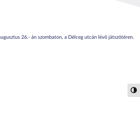
ugusztus 26.- án szombaton, a Délceg utcán lévő játszótéren.
Nagy 