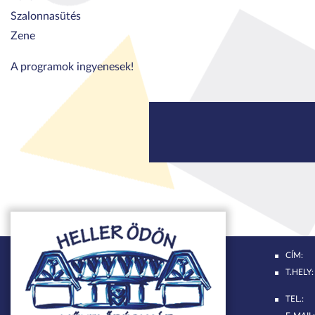
Szalonnasütés
Zene
A programok ingyenesek!
CÍM:
T.HELY:
TEL.: