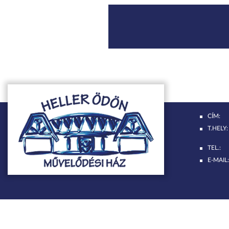
CÍM:
T.HELY:
TEL.:
E-MAIL: