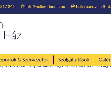
 317 245
info@hellerodonmh.hu
hellero.muvhaz@int.
yesütő – és forra
n
 Ház
V. Pecsenyesütő - és forralt bor nap
tetik, ki a legjobb pecsenyesütő és forralt bor készítő a körny
oportok & Szervezetek
Szolgáltatások
Galér
: 3.000 forint, mely tartalmaz 2 kg húst és 2 liter fehér, – vagy 