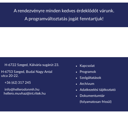
A rendezvényre minden kedves érdeklődőt várunk.
A programváltoztatás jogát fenntartjuk!
H-6722 Szeged, Kálvária sugárút 23.
Kapcsolat
H-6753 Szeged, Budai Nagy Antal
Programok
utca 20-22.
Szolgáltatások
+36 (62) 317 245
Archívum
info@hellerodonmh.hu
Adatkezelési tájékoztató
hellero.muvhaz@int.ritek.hu
Dokumentumtár
(folyamatosan frissül)