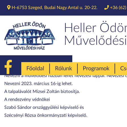
H-6753 Szeged, Budai Nagy Antal u. 20-22.
+36 (62)
V. Pecsen
Heller Ödö
Művelődési
2023. március 18-án szombaton 9-13 óra között ismét megméret
Főoldal
Rólunk
Programok
Cs
Nevezni a művelődési házban lehet nevezési lappal. Nevezési díj
Nevezni 2023. március 16-ig lehet.
A talpalávalót Mizsei Zoltán biztosítja.
A rendezvény védnökei
Szabó Sándor országgyűlési képviselő és
Szécsényi Rózsa önkormányzati képviselő.