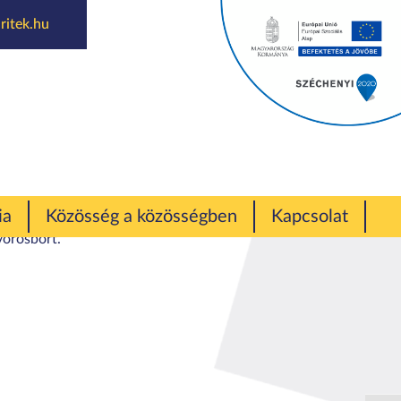
ritek.hu
lt bor nap
éken.
ia
Közösség a közösségben
Kapcsolat
vörösbort.