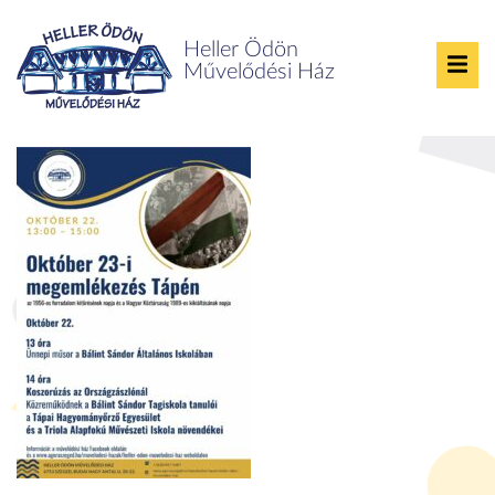
Heller Ödön
Művelődési Ház
Ünnepi megemlékezés