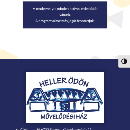
A rendezvényre minden kedves érdeklődőt
várunk.
A programváltoztatás jogát fenntartjuk!
Nagy 
CÍM:
H-6722 Szeged, Kálvária sugárút 23.