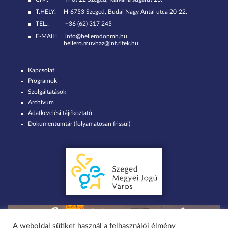
T.HELY:
H-6753 Szeged, Budai Nagy Antal utca 20-22.
TEL.:
+36 (62) 317 245
E-MAIL:
info@hellerodonmh.hu
hellero.muvhaz@int.ritek.hu
Kapcsolat
Programok
Szolgáltatások
Archívum
Adatkezelési tájékoztató
Dokumentumtár (folyamatosan frissül)
A weboldal sütiket használ a felhasználói élmény