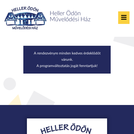
Heller Ödön
Művelődési Ház
Tökjó nap
A rendezvényre minden kedves érdeklődőt
várunk.
A programváltoztatás jogát fenntartjuk!