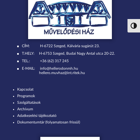
Nagy 
CÍM:
H-6722 Szeged, Kálvária sugárút 23.
T.HELY:
H-6753 Szeged, Budai Nagy Antal utca 20-22.
TEL.:
+36 (62) 317 245
E-MAIL:
info@hellerodonmh.hu
hellero.muvhaz@int.ritek.hu
Kapcsolat
Programok
Szolgáltatások
Archívum
Adatkezelési tájékoztató
Dokumentumtár (folyamatosan frissül)