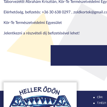
Táborvezető: Ábrahám Krisztián, Kör-Te Természetvédelmi Egy
Elérhetőség, befizetés: +36 30 638 0297 , zoldkortek@gmail.
Kör-Te Természetvédelmi Egyesület
Jelentkezni a részvételi díj befizetésével lehet!
CÍM:
T.HELY: