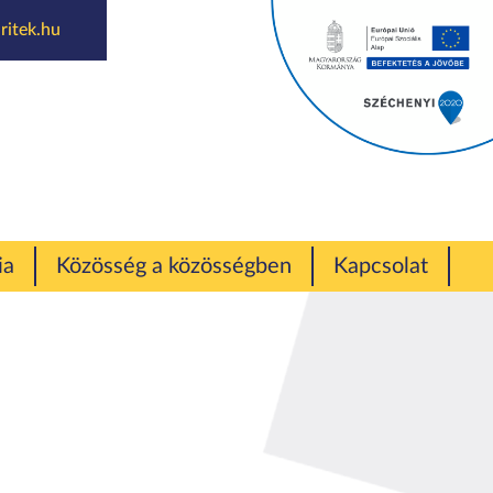
ritek.hu
bor
ia
Közösség a közösségben
Kapcsolat