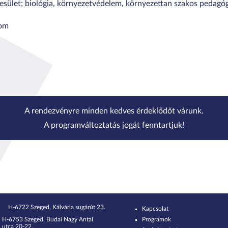
esület; biológia, környezetvédelem, környezettan szakos pedagó
com
A rendezvényre minden kedves érdeklődőt várunk.
A programváltoztatás jogát fenntartjuk!
H-6722 Szeged, Kálvária sugárút 23.
Kapcsolat
H-6753 Szeged, Budai Nagy Antal
Programok
utca 20-22.