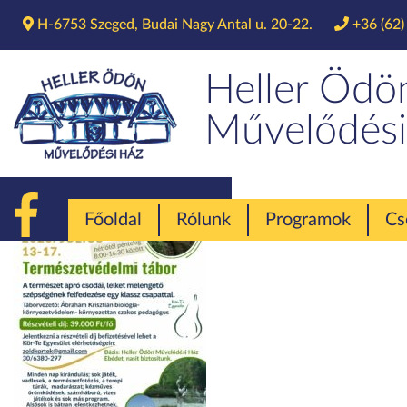
H-6753 Szeged, Budai Nagy Antal u. 20-22.
+36 (62)
Te
Heller Ödö
Művelődési
Főoldal
Rólunk
Programok
Cs