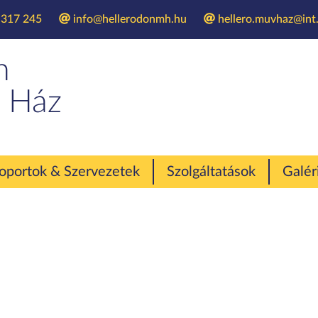
 317 245
info@hellerodonmh.hu
hellero.muvhaz@int.
rmészetvédelmi tá
n
 Ház
oportok & Szervezetek
Szolgáltatások
Galér