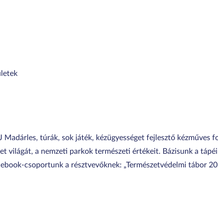
ületek
 J Madárles, túrák, sok játék, kézügyességet fejlesztő kézműves 
et világát, a nemzeti parkok természeti értékeit. Bázisunk a tá
acebook-csoportunk a résztvevőknek: „Természetvédelmi tábor 202