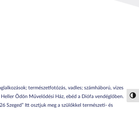
foglalkozások; természetfotózás, vadles; számháború, vizes
péi Heller Ödön Művelődési Ház, ebéd a Diófa vendéglőben.
Nagy 
6 Szeged” Itt osztjuk meg a szülőkkel természeti- és