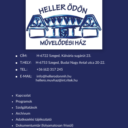
CÍM:
H-6722 Szeged, Kálvária sugárút 23.
T.HELY:
H-6753 Szeged, Budai Nagy Antal utca 20-22.
TEL.:
+36 (62) 317 245
E-MAIL:
info@hellerodonmh.hu
hellero.muvhaz@int.ritek.hu
Kapcsolat
Programok
Szolgáltatások
Archívum
Adatkezelési tájékoztató
Dokumentumtár (folyamatosan frissül)