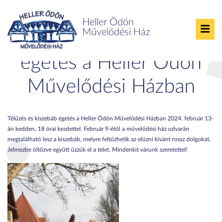
Heller Ödön
Művelődési Ház
Télűzés és kiszebáb
égetés a Heller Ödön
Művelődési Házban
Télűzés és kiszebáb égetés a Heller Ödön Művelődési Házban 2024. február 13-
án kedden, 18 órai kezdettel. Február 9-étől a művelődési ház udvarán
megtalálható lesz a kiszebáb, melyre feltűzhetik az elűzni kívánt rossz dolgokat.
Jelmezbe öltözve együtt űzzük el a telet. Mindenkit várunk szeretettel!