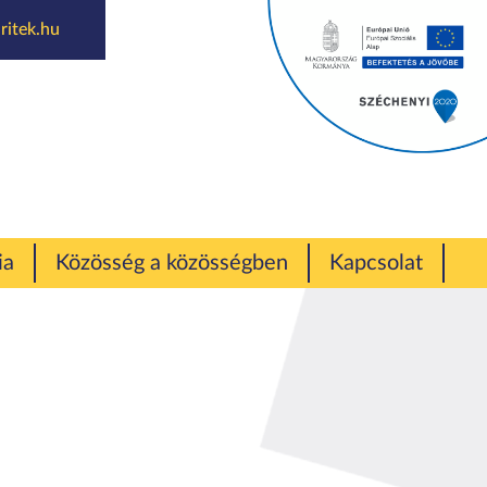
ritek.hu
i házban
ia
Közösség a közösségben
Kapcsolat