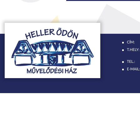
CÍM:
T.HELY:
TEL.:
E-MAIL: