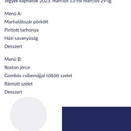
Jegyek kaphatók 2023. március 13-tól március 29-ig.
Menü A:
Marhalábszár pörkölt
Pirított tarhonya
Házi savanyúság
Desszert
Menü B:
Roston jérce
Gombás csibemájjal töltött szelet
Rántott szelet
Desszert