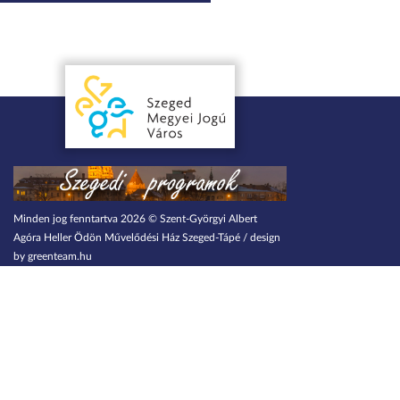
Minden jog fenntartva 2026 © Szent-Györgyi Albert
Agóra Heller Ödön Művelődési Ház Szeged-Tápé / design
by greenteam.hu