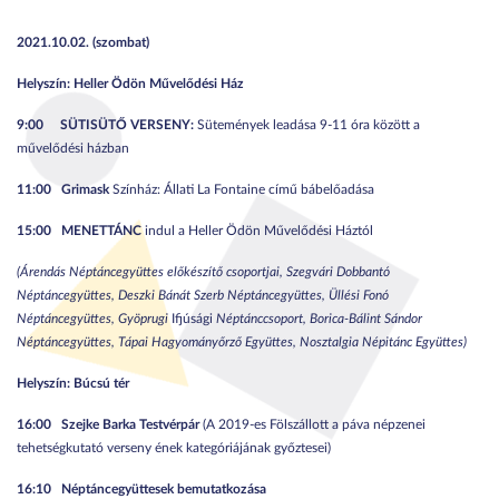
2021.10.02. (szombat)
Helyszín: Heller Ödön Művelődési Ház
9:00
SÜTISÜTŐ VERSENY:
Sütemények leadása 9-11 óra között a
művelődési házban
11:00
Grimask
Színház: Állati La Fontaine című bábelőadása
15:00
MENETTÁNC
indul a Heller Ödön Művelődési Háztól
(Árendás Néptáncegyüttes előkészítő csoportjai, Szegvári Dobbantó
Néptáncegyüttes, Deszki Bánát Szerb Néptáncegyüttes, Üllési Fonó
Néptáncegyüttes, Gyöprugi
Ifjúsági
Néptánccsoport, Borica-Bálint Sándor
Néptáncegyüttes, Tápai Hagyományőrző Együttes, Nosztalgia Népitánc Együttes)
Helyszín: Búcsú tér
16:00
Szejke Barka Testvérpár
(A 2019-es Fölszállott a páva népzenei
tehetségkutató verseny ének kategóriájának győztesei)
16:10
Néptáncegyüttesek bemutatkozása