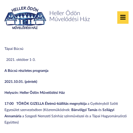
Heller Ödön
Művelődési Ház
Tápai Búcsú 2021
Tápai Búcsú 2021. október 1-3.
Tápai Búcsú
október 1-3.
A Búcsú részletes programja
2021.10.01. (péntek)
Helyszín: Heller Ödön Művelődési Ház
17:00
TÖRÖK GIZELLA Életmű-kiállítás megnyitója
a Gyékényből Szőtt
Egyesület szervezésében (Közreműködnek:
Bánvölgyi Tamás
és
Szilágyi
Annamária
a Szegedi Nemzeti Színház színművészei és a Tápai Hagyományőrző
Együttes)