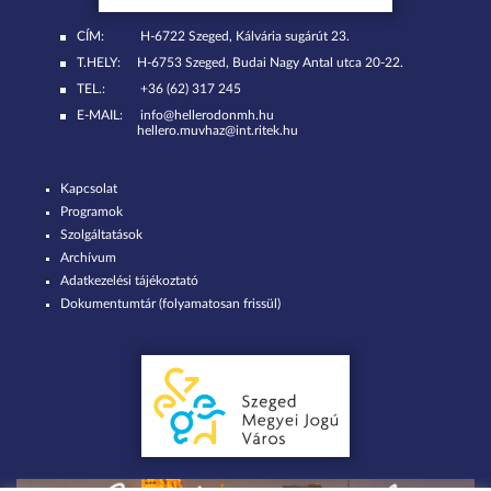
CÍM:
H-6722 Szeged, Kálvária sugárút 23.
T.HELY:
H-6753 Szeged, Budai Nagy Antal utca 20-22.
TEL.:
+36 (62) 317 245
E-MAIL:
info@hellerodonmh.hu
hellero.muvhaz@int.ritek.hu
Kapcsolat
Programok
Szolgáltatások
Archívum
Adatkezelési tájékoztató
Dokumentumtár (folyamatosan frissül)