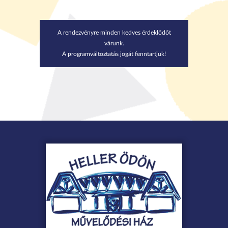
A rendezvényre minden kedves érdeklődőt
várunk.
A programváltoztatás jogát fenntartjuk!