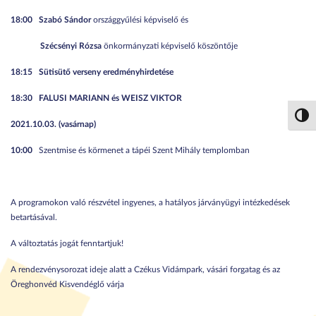
18:00
Szabó Sándor
országgyűlési képviselő és
Szécsényi Rózsa
önkormányzati képviselő köszöntője
18:15
Sütisütő verseny eredményhirdetése
18:30
FALUSI MARIANN és WEISZ VIKTOR
Nagy 
2021.10.03. (vasárnap)
10:00
Szentmise és körmenet a tápéi Szent Mihály templomban
A programokon való részvétel ingyenes, a hatályos járványügyi intézkedések
betartásával.
A változtatás jogát fenntartjuk!
A rendezvénysorozat ideje alatt a Czékus Vidámpark, vásári forgatag és az
Öreghonvéd Kisvendéglő várja