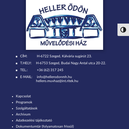
Nagy 
CÍM:
H-6722 Szeged, Kálvária sugárút 23.
T.HELY:
H-6753 Szeged, Budai Nagy Antal utca 20-22.
TEL.:
+36 (62) 317 245
E-MAIL:
info@hellerodonmh.hu
hellero.muvhaz@int.ritek.hu
Kapcsolat
Programok
Szolgáltatások
Archívum
Adatkezelési tájékoztató
Dokumentumtár (folyamatosan frissül)