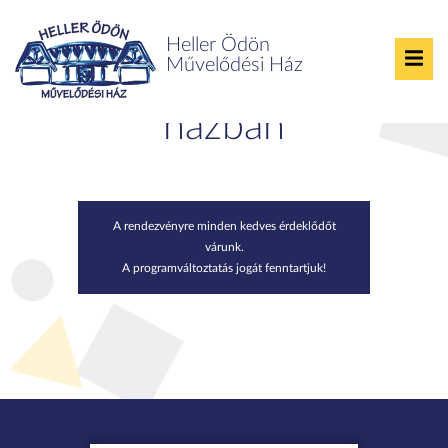
Heller Ödön
Művelődési Ház
Sportnap a művelődési
házban
A rendezvényre minden kedves érdeklődőt
várunk.
A programváltoztatás jogát fenntartjuk!