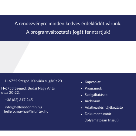
A rendezvényre minden kedves érdeklődőt várunk.
A programváltoztatás jogát fenntartjuk!
H-6722 Szeged, Kálvária sugárút 23.
Kapcsolat
H-6753 Szeged, Budai Nagy Antal
Programok
utca 20-22.
Szolgáltatások
+36 (62) 317 245
Archívum
info@hellerodonmh.hu
Adatkezelési tájékoztató
hellero.muvhaz@int.ritek.hu
Dokumentumtár
(folyamatosan frissül)