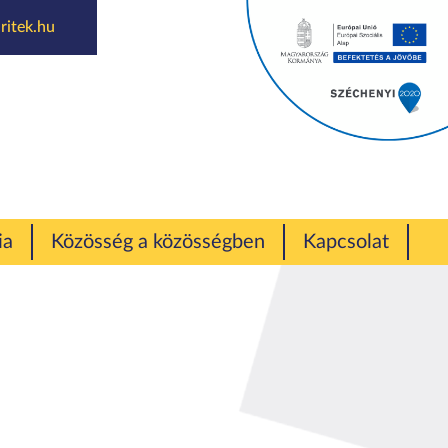
ritek.hu
r
ia
Közösség a közösségben
Kapcsolat