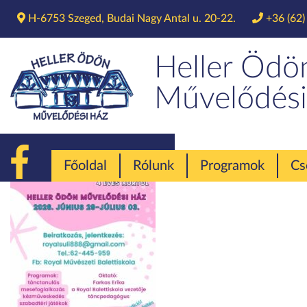
H-6753 Szeged, Budai Nagy Antal u. 20-22.
+36 (62)
Heller Ödö
Művelődési
Főoldal
Rólunk
Programok
Cs