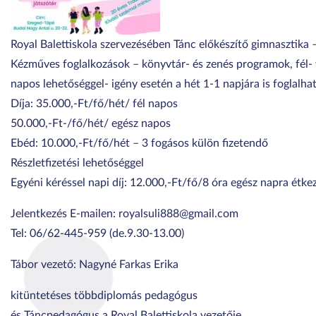
Royal Balettiskola szervezésében Tánc előkészítő gimnasztika –
Kézműves foglalkozások – könyvtár- és zenés programok, fél-
napos lehetőséggel- igény esetén a hét 1-1 napjára is foglalha
Díja: 35.000,-Ft/fő/hét/ fél napos
50.000,-Ft-/fő/hét/ egész napos
Ebéd: 10.000,-Ft/fő/hét – 3 fogásos külön fizetendő
Részletfizetési lehetőséggel
Egyéni kéréssel napi díj: 12.000,-Ft/fő/8 óra egész napra étke
Jelentkezés E-mailen: royalsuli888@gmail.com
Tel: 06/62-445-959 (de.9.30-13.00)
Tábor vezető: Nagyné Farkas Erika
kitüntetéses többdiplomás pedagógus
és Táncpedagógus a Royal Balettiskola vezetője