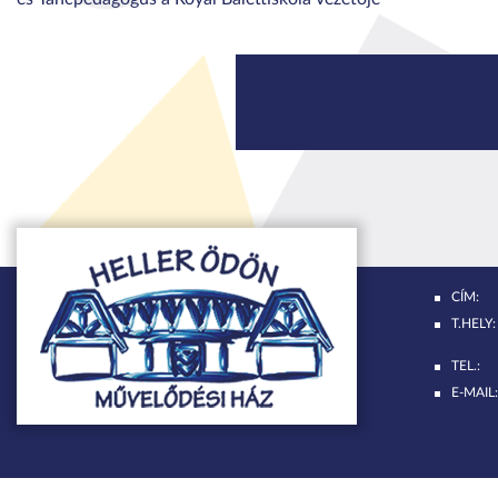
CÍM:
T.HELY:
TEL.:
E-MAIL: