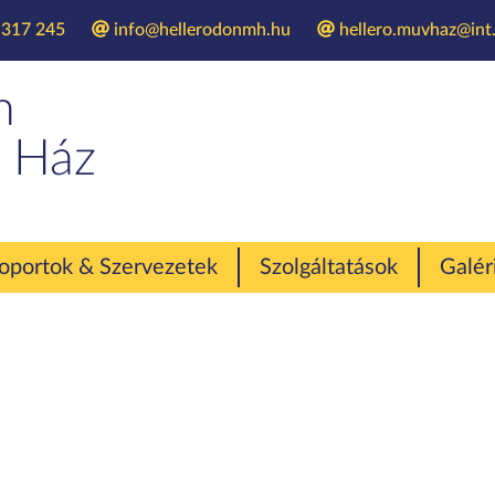
 317 245
info@hellerodonmh.hu
hellero.muvhaz@int.
Royal Balett tábo
n
 Ház
oportok & Szervezetek
Szolgáltatások
Galér