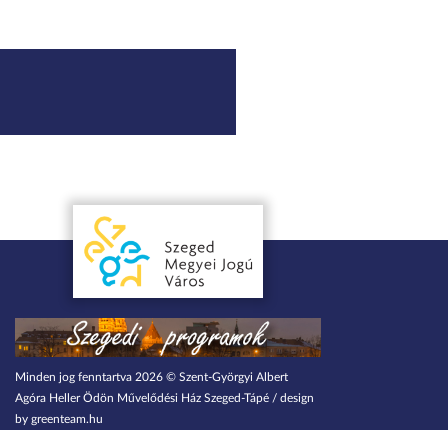
Minden jog fenntartva 2026 © Szent-Györgyi Albert
Agóra Heller Ödön Művelődési Ház Szeged-Tápé / design
by greenteam.hu