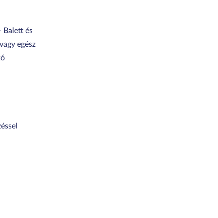
 Balett és
 vagy egész
tó
zéssel