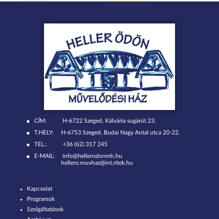
CÍM:
H-6722 Szeged, Kálvária sugárút 23.
T.HELY:
H-6753 Szeged, Budai Nagy Antal utca 20-22.
TEL.:
+36 (62) 317 245
E-MAIL:
info@hellerodonmh.hu
hellero.muvhaz@int.ritek.hu
Kapcsolat
Programok
Szolgáltatások