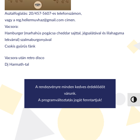
Asztalfoglalás: 20/457-5607-es telefonszámon,
vagy a reg.hellermuvhaz@gmail.com címen.
Vacsora:
Hamburger (marhahús pogácsa cheddar sajttal, jégsalátával és lilahagyma
lekvárral) szalmaburgonyával
Csokis gyűrűs fánk
Vacsora után retro disco
Dj Harmath-tal
A rendezvényre minden kedves érdeklődőt
várunk.
A programváltoztatás jogát fenntartjuk!
Nagy 