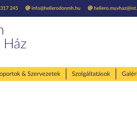
 317 245
info@hellerodonmh.hu
hellero.muvhaz@int.
Pódiumműsor
n
 Ház
oportok & Szervezetek
Szolgáltatások
Galér