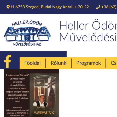
H-6753 Szeged, Budai Nagy Antal u. 20-22.
+36 (62)
Heller Ödö
Művelődési
Főoldal
Rólunk
Programok
Cs