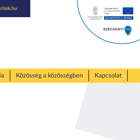
ritek.hu
ia
Közösség a közösségben
Kapcsolat