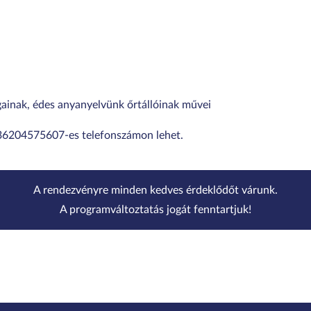
gainak, édes anyanyelvünk őrtállóinak művei
+36204575607-es telefonszámon lehet.
A rendezvényre minden kedves érdeklődőt várunk.
A programváltoztatás jogát fenntartjuk!