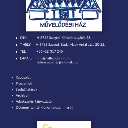
CÍM:
H-6722 Szeged, Kálvária sugárút 23.
T.HELY:
H-6753 Szeged, Budai Nagy Antal utca 20-22.
TEL.:
+36 (62) 317 245
E-MAIL:
info@hellerodonmh.hu
hellero.muvhaz@int.ritek.hu
Kapcsolat
Programok
Szolgáltatások
Archívum
Adatkezelési tájékoztató
Dokumentumtár (folyamatosan frissül)