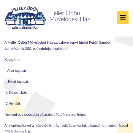
Heller Ödön
Művelődési Ház
Petőfi200
A Heller Ödön Művelődési Ház szavalóversenyt hirdet Petőfi Sándor
születésének 200. évfordulója alkalmából.
Kategória:
I. Alsó tagozat
II. Felső tagozat
III. Középiskola
IV. Felnőtt
Nevezni egy szabadon választott Petőfi-verssel lehet.
A jelentkezéseket a művelődési ház irodájában várjuk a kategória megjelölésével
2023. április 5-ig.