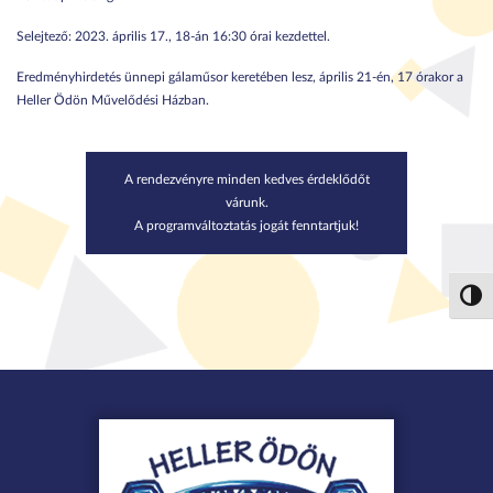
Selejtező: 2023. április 17., 18-án 16:30 órai kezdettel.
Eredményhirdetés ünnepi gálaműsor keretében lesz, április 21-én, 17 órakor a
Heller Ödön Művelődési Házban.
A rendezvényre minden kedves érdeklődőt
várunk.
A programváltoztatás jogát fenntartjuk!
Nagy 