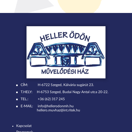
CÍM:
H-6722 Szeged, Kálvária sugárút 23.
T.HELY:
H-6753 Szeged, Budai Nagy Antal utca 20-22.
TEL.:
+36 (62) 317 245
E-MAIL:
info@hellerodonmh.hu
hellero.muvhaz@int.ritek.hu
Kapcsolat