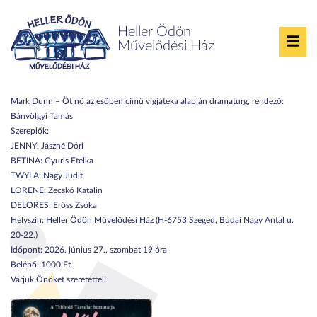
Heller Ödön
Művelődési Ház
Nők az esőben
Mark Dunn – Öt nő az esőben című vígjátéka alapján dramaturg, rendező:
Bánvölgyi Tamás
Szereplők:
JENNY: Jászné Dóri
BETINA: Gyuris Etelka
TWYLA: Nagy Judit
LORENE: Zecskó Katalin
DELORES: Erőss Zsóka
Helyszín: Heller Ödön Művelődési Ház (H-6753 Szeged, Budai Nagy Antal u.
20-22.)
Időpont: 2026. június 27., szombat 19 óra
Belépő: 1000 Ft
Várjuk Önöket szeretettel!