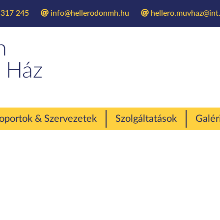
 317 245
info@hellerodonmh.hu
hellero.muvhaz@int.
Művészeti Szalon
n
 Ház
Művészeti Szalon
oportok & Szervezetek
Szolgáltatások
Galér