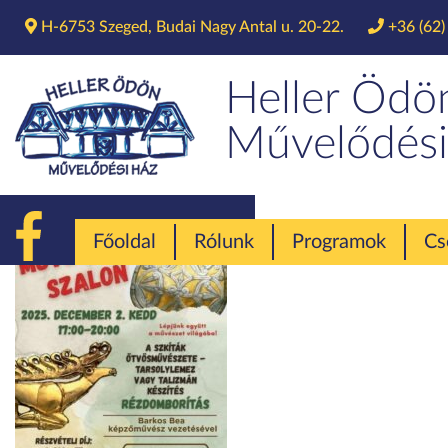
H-6753 Szeged, Budai Nagy Antal u. 20-22.
+36 (62)
Heller Ödö
Művelődési
Főoldal
Rólunk
Programok
Cs