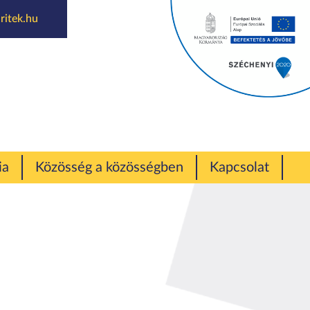
ritek.hu
ia
Közösség a közösségben
Kapcsolat