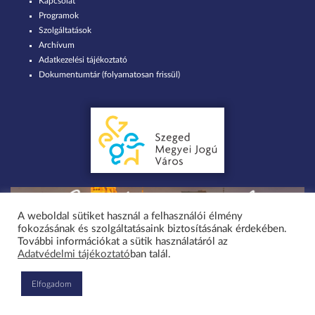
Kapcsolat
Programok
Szolgáltatások
Archívum
Adatkezelési tájékoztató
Dokumentumtár (folyamatosan frissül)
A weboldal sütiket használ a felhasználói élmény
fokozásának és szolgáltatásaink biztosításának érdekében.
Minden jog fenntartva 2026 © Szent-Györgyi Albert Agóra Heller Ödön
További információkat a sütik használatáról az
Adatvédelmi tájékoztató
ban talál.
Művelődési Ház Szeged-Tápé / design by greenteam.hu
Elfogadom