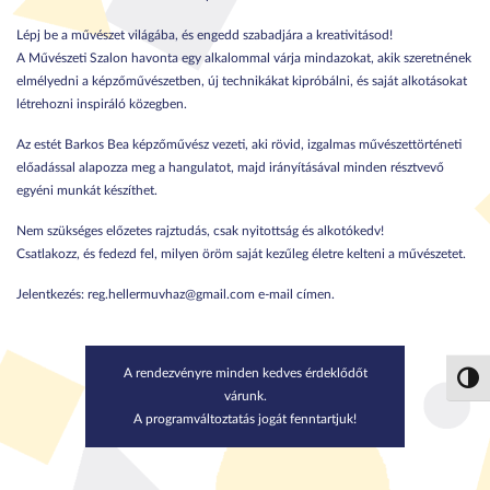
Lépj be a művészet világába, és engedd szabadjára a kreativitásod!
A Művészeti Szalon havonta egy alkalommal várja mindazokat, akik szeretnének
elmélyedni a képzőművészetben, új technikákat kipróbálni, és saját alkotásokat
létrehozni inspiráló közegben.
Az estét Barkos Bea képzőművész vezeti, aki rövid, izgalmas művészettörténeti
előadással alapozza meg a hangulatot, majd irányításával minden résztvevő
egyéni munkát készíthet.
Nem szükséges előzetes rajztudás, csak nyitottság és alkotókedv!
Csatlakozz, és fedezd fel, milyen öröm saját kezűleg életre kelteni a művészetet.
Jelentkezés: reg.hellermuvhaz@gmail.com e-mail címen.
A rendezvényre minden kedves érdeklődőt
Nagy 
várunk.
A programváltoztatás jogát fenntartjuk!