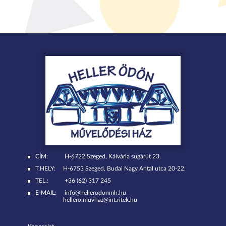
CÍM:
H-6722 Szeged, Kálvária sugárút 23.
T.HELY:
H-6753 Szeged, Budai Nagy Antal utca 20-22.
TEL.:
+36 (62) 317 245
E-MAIL:
info@hellerodonmh.hu
hellero.muvhaz@int.ritek.hu