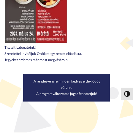
Tisztelt Látogatóink!
Szeretettel invitáljuk Önöket egy remek előadásra.
Jegyeket érdemes már most megvásárolni.
A rendezvényre minden kedves érdeklődőt
várunk.
A programváltoztatás jogát fenntartjuk!
Nagy 