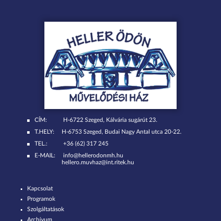
CÍM:
H-6722 Szeged, Kálvária sugárút 23.
T.HELY:
H-6753 Szeged, Budai Nagy Antal utca 20-22.
TEL.:
+36 (62) 317 245
E-MAIL:
info@hellerodonmh.hu
hellero.muvhaz@int.ritek.hu
Kapcsolat
Programok
Szolgáltatások
Archívum