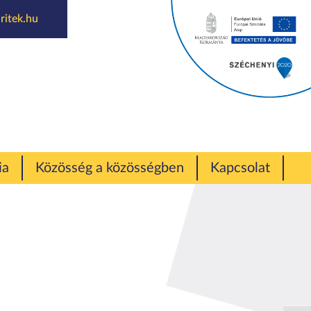
ritek.hu
rzus
ia
Közösség a közösségben
Kapcsolat