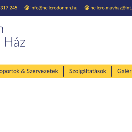
 317 245
info@hellerodonmh.hu
hellero.muvhaz@int.
i koncert, mini ku
n
 Ház
oportok & Szervezetek
Szolgáltatások
Galér