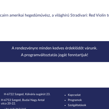
airn amerikai hegedűművész, a világhírű Stradivari: Red Violin t
A rendezvényre minden kedves érdeklődőt várunk.
A programváltoztatás jogát fenntartjuk!
H-6722 Szeged, Kálvária sugárút 23.
Kapcsolat
H-6753 Szeged, Budai Nagy Antal
Programok
utca 20-22.
Szolgáltatások