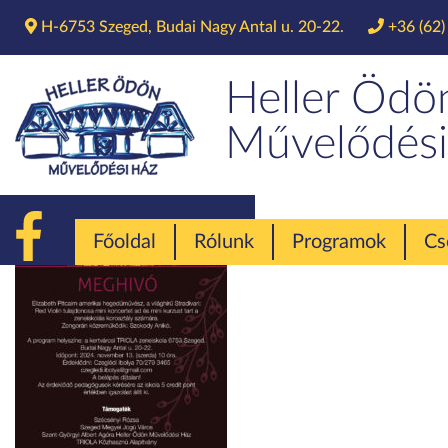
H-6753 Szeged, Budai Nagy Antal u. 20-22.
+36 (62)
Min
Heller Ödö
Művelődési
Főoldal
Rólunk
Programok
Cs