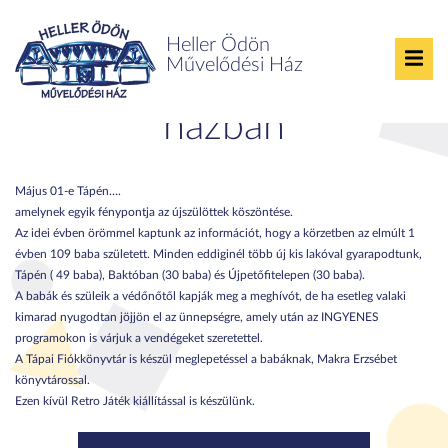
Heller Ödön
Művelődési Ház
Május 1-e a művelődési
házban
Május 01-e Tápén….
amelynek egyik fénypontja az újszülöttek köszöntése.
Az idei évben örömmel kaptunk az információt, hogy a körzetben az elmúlt 1
évben 109 baba született. Minden eddiginél több új kis lakóval gyarapodtunk,
Tápén ( 49 baba), Baktóban (30 baba) és Újpetőfitelepen (30 baba).
A babák és szüleik a védőnőtől kapják meg a meghívót, de ha esetleg valaki
kimarad nyugodtan jöjjön el az ünnepségre, amely után az INGYENES
programokon is várjuk a vendégeket szeretettel.
A Tápai Fiókkönyvtár is készül meglepetéssel a babáknak, Makra Erzsébet
könyvtárossal.
Ezen kívül Retro Játék kiállítással is készülünk.