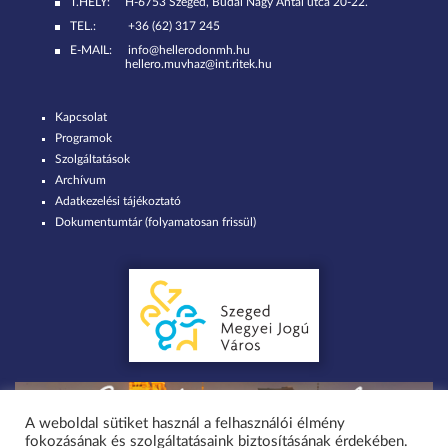
T.HELY:
H-6753 Szeged, Budai Nagy Antal utca 20-22.
TEL.:
+36 (62) 317 245
E-MAIL:
info@hellerodonmh.hu
hellero.muvhaz@int.ritek.hu
Kapcsolat
Programok
Szolgáltatások
Archívum
Adatkezelési tájékoztató
Dokumentumtár (folyamatosan frissül)
A weboldal sütiket használ a felhasználói élmény
fokozásának és szolgáltatásaink biztosításának érdekében.