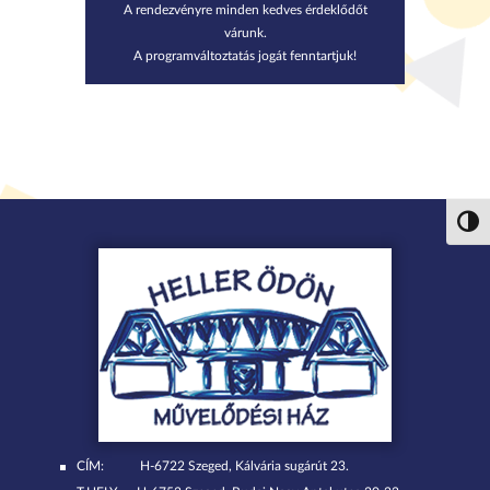
A rendezvényre minden kedves érdeklődőt
várunk.
A programváltoztatás jogát fenntartjuk!
Nagy 
CÍM:
H-6722 Szeged, Kálvária sugárút 23.