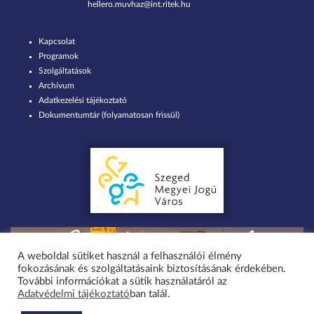
hellero.muvhaz@int.ritek.hu
Kapcsolat
Programok
Szolgáltatások
Archívum
Adatkezelési tájékoztató
Dokumentumtár (folyamatosan frissül)
A weboldal sütiket használ a felhasználói élmény
fokozásának és szolgáltatásaink biztosításának érdekében.
Minden jog fenntartva 2026 © Szent-Györgyi Albert Agóra Heller Ödön
További információkat a sütik használatáról az
Adatvédelmi tájékoztató
ban talál.
Művelődési Ház Szeged-Tápé / design by greenteam.hu