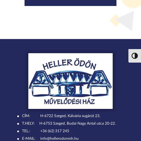
Nagy 
CÍM:
H-6722 Szeged, Kálvária sugárút 23.
T.HELY:
H-6753 Szeged, Budai Nagy Antal utca 20-22.
TEL.:
+36 (62) 317 245
E-MAIL:
info@hellerodonmh.hu