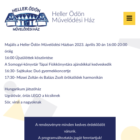
Heller Ödön
Művelődési Ház
Majális
Majális a Heller Ödön Művelődési Házban 2023. április 30-án 16:00-20:00
óráig
16:00 Újszülöttek köszöntése
A Somogyi-könyvtár Tápai Fiókkönyvtára ajándékkal kedveskedik
16:30- Sajtkukac Duó gyermekkoncertje
17:30- Mizsei Zoltán és Balázs Zsolt örökzöldek harmonikán
Hungarikum játszóház
Ugrálóvár, óriás LEGO a kicsiknek
Sör, virsli a nagyoknak
A rendezvényre minden kedves érdeklődőt
várunk.
A programváltoztatás jogát fenntartjuk!