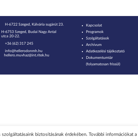
H-6722 Szeged, Kálvária sugárút 23.
Kapcsolat
H-6753 Szeged, Budai Nagy Antal
Programok
utca 20-22.
Szolgáltatások
+36 (62) 317 245
Archívum
info@hellerodonmh.hu
Adatkezelési tájékoztató
hellero.muvhaz@int.ritek.hu
Dokumentumtár
(folyamatosan frissül)
 szolgáltatásaink biztosításának érdekében. További információkat a 