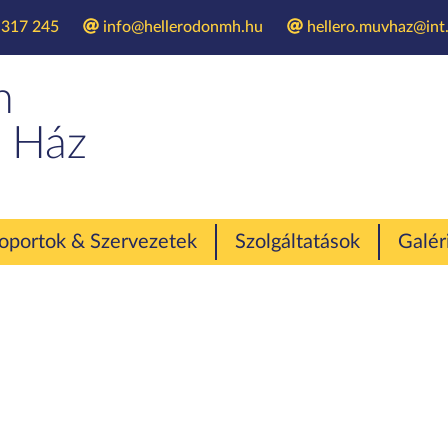
 317 245
info@hellerodonmh.hu
hellero.muvhaz@int.
Könyvbemutató
n
 Ház
oportok & Szervezetek
Szolgáltatások
Galér