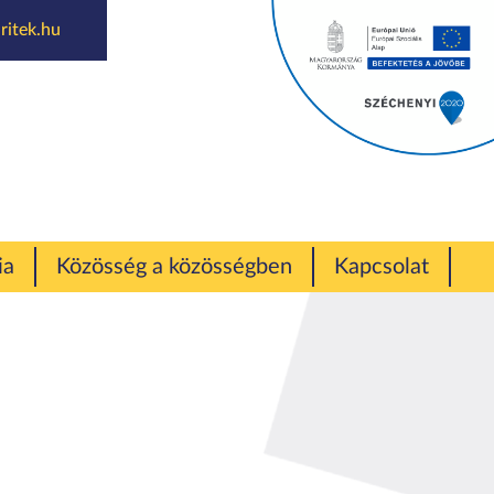
ritek.hu
ia
Közösség a közösségben
Kapcsolat