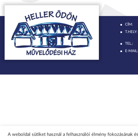
CÍM:
T.HELY:
TEL.:
E-MAIL:
A weboldal sütiket használ a felhasználói élmény fokozásának és