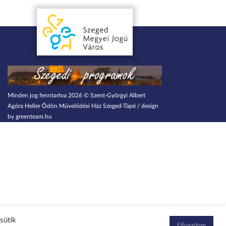
Minden jog fenntartva 2026 © Szent-Györgyi Albert
Agóra Heller Ödön Művelődési Ház Szeged-Tápé / design
by greenteam.hu
sütik
Elfogadom