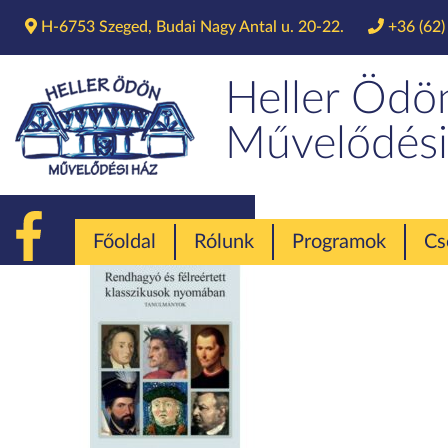
H-6753 Szeged, Budai Nagy Antal u. 20-22.
+36 (62)
Heller Ödö
Művelődési
Főoldal
Rólunk
Programok
Cs