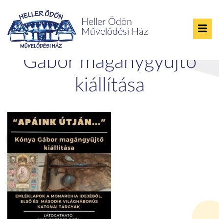
Heller Ödön
Művelődési Ház
Apáink útján – Kónya
Gábor magánygyűjtő
kiállítása