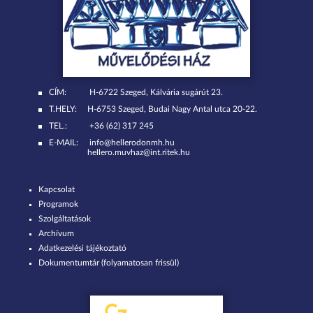
CÍM:
H-6722 Szeged, Kálvária sugárút 23.
T.HELY:
H-6753 Szeged, Budai Nagy Antal utca 20-22.
TEL.:
+36 (62) 317 245
E-MAIL:
info@hellerodonmh.hu
hellero.muvhaz@int.ritek.hu
Kapcsolat
Programok
Szolgáltatások
Archívum
Adatkezelési tájékoztató
Dokumentumtár (folyamatosan frissül)