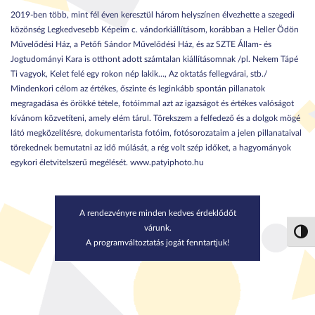
2019-ben több, mint fél éven keresztül három helyszínen élvezhette a szegedi
közönség Legkedvesebb Képeim c. vándorkiállításom, korábban a Heller Ödön
Művelődési Ház, a Petőfi Sándor Művelődési Ház, és az SZTE Állam- és
Jogtudományi Kara is otthont adott számtalan kiállításomnak /pl. Nekem Tápé
Ti vagyok, Kelet felé egy rokon nép lakik…, Az oktatás fellegvárai, stb./
Mindenkori célom az értékes, őszinte és leginkább spontán pillanatok
megragadása és örökké tétele, fotóimmal azt az igazságot és értékes valóságot
kívánom közvetíteni, amely elém tárul. Törekszem a felfedező és a dolgok mögé
látó megközelítésre, dokumentarista fotóim, fotósorozataim a jelen pillanataival
törekednek bemutatni az idő múlását, a rég volt szép időket, a hagyományok
egykori életvitelszerű megélését.
www.patyiphoto.hu
A rendezvényre minden kedves érdeklődőt
várunk.
Nagy 
A programváltoztatás jogát fenntartjuk!