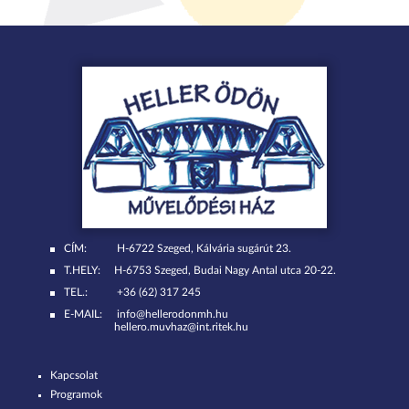
CÍM:
H-6722 Szeged, Kálvária sugárút 23.
T.HELY:
H-6753 Szeged, Budai Nagy Antal utca 20-22.
TEL.:
+36 (62) 317 245
E-MAIL:
info@hellerodonmh.hu
hellero.muvhaz@int.ritek.hu
Kapcsolat
Programok