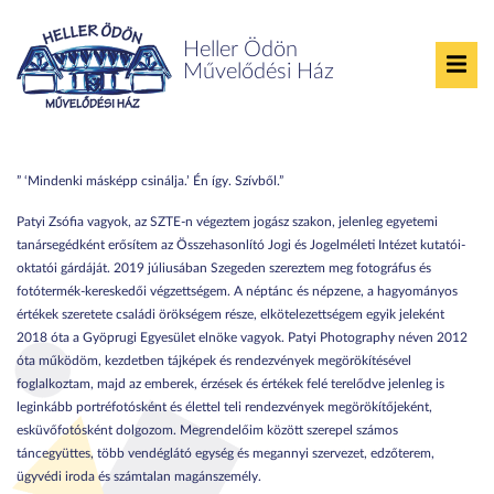
Heller Ödön
Művelődési Ház
Kerítéskiállítás
Patyi Photographer
” ‘Mindenki másképp csinálja.’ Én így. Szívből.”
Patyi Zsófia vagyok, az SZTE-n végeztem jogász szakon, jelenleg egyetemi
tanársegédként erősítem az Összehasonlító Jogi és Jogelméleti Intézet kutatói-
oktatói gárdáját. 2019 júliusában Szegeden szereztem meg fotográfus és
fotótermék-kereskedői végzettségem. A néptánc és népzene, a hagyományos
értékek szeretete családi örökségem része, elkötelezettségem egyik jeleként
2018 óta a Gyöprugi Egyesület elnöke vagyok. Patyi Photography néven 2012
óta működöm, kezdetben tájképek és rendezvények megörökítésével
foglalkoztam, majd az emberek, érzések és értékek felé terelődve jelenleg is
leginkább portréfotósként és élettel teli rendezvények megörökítőjeként,
esküvőfotósként dolgozom. Megrendelőim között szerepel számos
táncegyüttes, több vendéglátó egység és megannyi szervezet, edzőterem,
ügyvédi iroda és számtalan magánszemély.