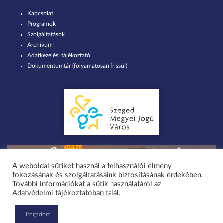
Kapcsolat
Programok
Szolgáltatások
Archívum
Adatkezelési tájékoztató
Dokumentumtár (folyamatosan frissül)
A weboldal sütiket használ a felhasználói élmény
fokozásának és szolgáltatásaink biztosításának érdekében.
Minden jog fenntartva 2026 © Szent-Györgyi Albert Agóra Heller Ödön
További információkat a sütik használatáról az
Adatvédelmi tájékoztató
ban talál.
Művelődési Ház Szeged-Tápé / design by greenteam.hu
Elfogadom