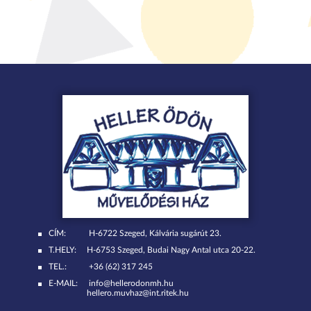
CÍM:
H-6722 Szeged, Kálvária sugárút 23.
T.HELY:
H-6753 Szeged, Budai Nagy Antal utca 20-22.
TEL.:
+36 (62) 317 245
E-MAIL:
info@hellerodonmh.hu
hellero.muvhaz@int.ritek.hu