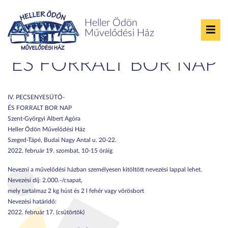
Heller Ödön
Művelődési Ház
IV. PECSENYESÜTŐ-
ÉS FORRALT BOR NAP
IV. PECSENYESÜTŐ-
ÉS FORRALT BOR NAP
Szent-Györgyi Albert Agóra
Heller Ödön Művelődési Ház
Szeged-Tápé, Budai Nagy Antal u. 20-22.
2022. február 19. szombat, 10-15 óráig
Nevezni a művelődési házban személyesen kitöltött nevezési lappal lehet.
Nevezési díj: 2.000.-/csapat,
mely tartalmaz 2 kg húst és 2 l fehér vagy vörösbort
Nevezési határidő:
2022. február 17. (csütörtök)