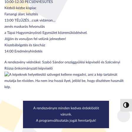
10:00-12:30 PECSENYESÜTÉS
Kézből-kézbe kispiac
Farsangi álarc készítés
13:00 TÉLŰZÉS…csak vidáman…
zenés maskarás felvonulás
a Tápai Hagyományőrző Egyesület közreműködésével.
Jöjjön és vonuljon fel velünk jelmezben!
Kiszebábégetés és táncház
14:00 Eredményhirdetés
A rendezvény védnökei: Szabó Sándor országgyűlési képviselő és Szécsényi
Rózsa önkormányzati képviselő
Nagy 
A rendezvényre minden kedves érdeklődőt
várunk.
A programváltoztatás jogát fenntartjuk!