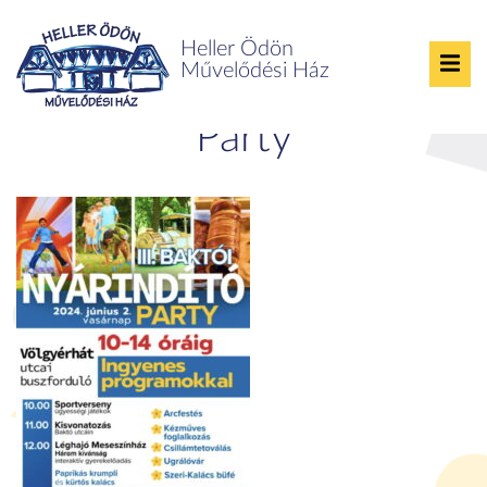
Heller Ödön
Művelődési Ház
III. Baktói Nyárindító
Party