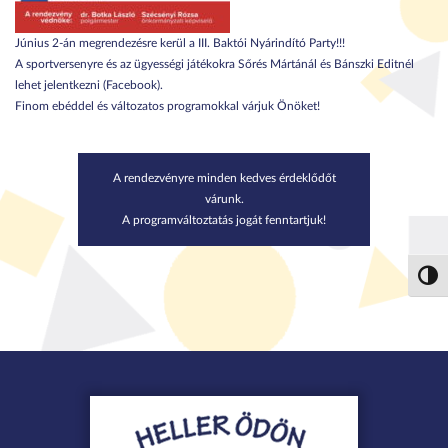
Június 2-án megrendezésre kerül a III. Baktói Nyárindító Party!!!
A sportversenyre és az ügyességi játékokra Sőrés Mártánál és Bánszki Editnél
lehet jelentkezni (Facebook).
Finom ebéddel és változatos programokkal várjuk Önöket!
A rendezvényre minden kedves érdeklődőt
várunk.
A programváltoztatás jogát fenntartjuk!
Nagy 