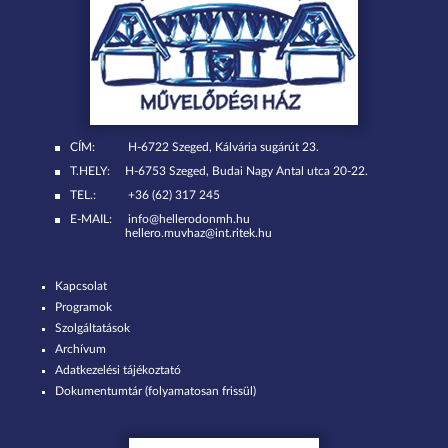
CÍM:
H-6722 Szeged, Kálvária sugárút 23.
T.HELY:
H-6753 Szeged, Budai Nagy Antal utca 20-22.
TEL.:
+36 (62) 317 245
E-MAIL:
info@hellerodonmh.hu
hellero.muvhaz@int.ritek.hu
Kapcsolat
Programok
Szolgáltatások
Archívum
Adatkezelési tájékoztató
Dokumentumtár (folyamatosan frissül)