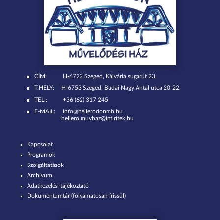
CÍM:
H-6722 Szeged, Kálvária sugárút 23.
T.HELY:
H-6753 Szeged, Budai Nagy Antal utca 20-22.
TEL.:
+36 (62) 317 245
E-MAIL:
info@hellerodonmh.hu
hellero.muvhaz@int.ritek.hu
Kapcsolat
Programok
Szolgáltatások
Archívum
Adatkezelési tájékoztató
Dokumentumtár (folyamatosan frissül)