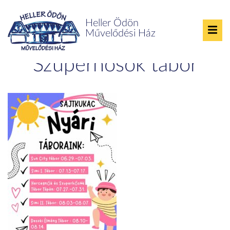
Heller Ödön
Művelődési Ház
Hercegnők és
Szuperhősök tábor