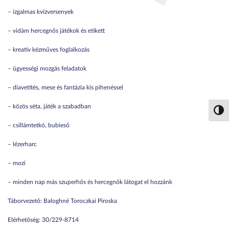
– izgalmas kvízversenyek
– vidám hercegnős játékok és etikett
– kreatív kézműves foglalkozás
– ügyességi mozgás feladatok
– diavetítés, mese és fantázia kis pihenéssel
– közös séta, játék a szabadban
Nagy 
– csillámtetkó, bubieső
– lézerharc
– mozi
– minden nap más szuperhős és hercegnők látogat el hozzánk
Táborvezető: Baloghné Toroczkai Piroska
Elérhetőség: 30/229-8714