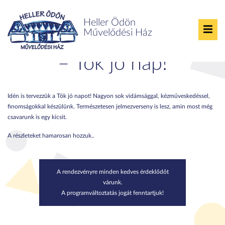
Heller Ödön
Művelődési Ház
Generációs Halloween
– Tök jó nap!
Idén is tervezzük a Tök jó napot! Nagyon sok vidámsággal, kézműveskedéssel,
finomságokkal készülünk. Természetesen jelmezverseny is lesz, amin most még
csavarunk is egy kicsit.
A részleteket hamarosan hozzuk..
A rendezvényre minden kedves érdeklődőt
várunk.
A programváltoztatás jogát fenntartjuk!