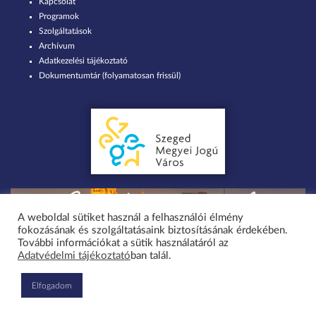
Kapcsolat
Programok
Szolgáltatások
Archívum
Adatkezelési tájékoztató
Dokumentumtár (folyamatosan frissül)
A weboldal sütiket használ a felhasználói élmény
fokozásának és szolgáltatásaink biztosításának érdekében.
Minden jog fenntartva 2026 © Szent-Györgyi Albert Agóra Heller Ödön
További információkat a sütik használatáról az
Adatvédelmi tájékoztató
ban talál.
Művelődési Ház Szeged-Tápé / design by greenteam.hu
Elfogadom