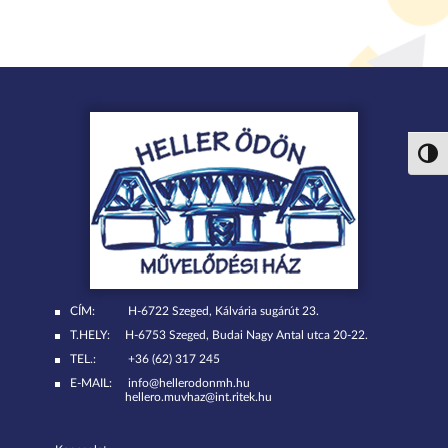
Nagy 
CÍM:
H-6722 Szeged, Kálvária sugárút 23.
T.HELY:
H-6753 Szeged, Budai Nagy Antal utca 20-22.
TEL.:
+36 (62) 317 245
E-MAIL:
info@hellerodonmh.hu
hellero.muvhaz@int.ritek.hu