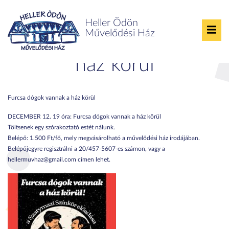
Heller Ödön
Művelődési Ház
Furcsa dógok vannak a
ház körül
Furcsa dógok vannak a ház körül
DECEMBER 12. 19 óra: Furcsa dógok vannak a ház körül
Töltsenek egy szórakoztató estét nálunk.
Belépő: 1.500 Ft/fő, mely megvásárolható a művelődési ház irodájában.
Belépőjegyre regisztrálni a 20/457-5607-es számon, vagy a
hellermuvhaz@gmail.com címen lehet.