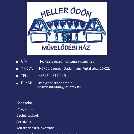
CÍM:
H-6722 Szeged, Kálvária sugárút 23.
T.HELY:
H-6753 Szeged, Budai Nagy Antal utca 20-22.
TEL.:
+36 (62) 317 245
E-MAIL:
info@hellerodonmh.hu
hellero.muvhaz@int.ritek.hu
Kapcsolat
Programok
Szolgáltatások
Archívum
Adatkezelési tájékoztató