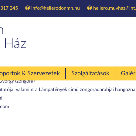
 317 245
info@hellerodonmh.hu
hellero.muvhaz@int.
elett – Költészet
n
 Ház
oportok & Szervezetek
Szolgáltatások
Galér
 György (zongora)
tatója, valamint a Lámpafények című zongoradarabjai hangoznak 
i!
l.com