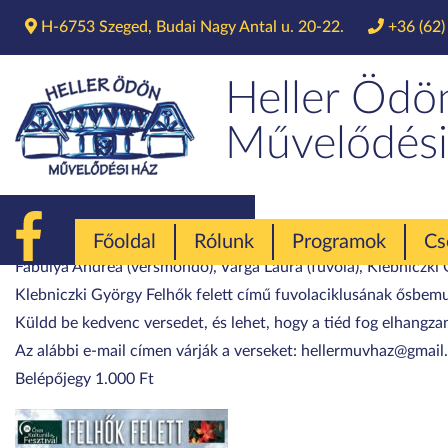
H-6753 Szeged, Budai Nagy Antal u. 20-22.
+36 (62)
Felhők f
Heller Ödö
Művelődési
2025. október 10. péntek 18:00
Felhők felett – Költészet és zene!
Főoldal
Rólunk
Programok
Cs
Fabulya Andrea (versmondó), Varga Laura (fuvola), Klebniczki
Klebniczki György Felhők felett című fuvolaciklusának ősbemu
Küldd be kedvenc versedet, és lehet, hogy a tiéd fog elhangzan
Az alábbi e-mail címen várják a verseket: hellermuvhaz@gmai
Belépőjegy 1.000 Ft