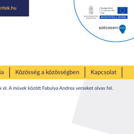
ritek.hu
 és zene!
ia
Közösség a közösségben
Kapcsolat
el. A művek között Fabulya Andrea verseket olvas fel.