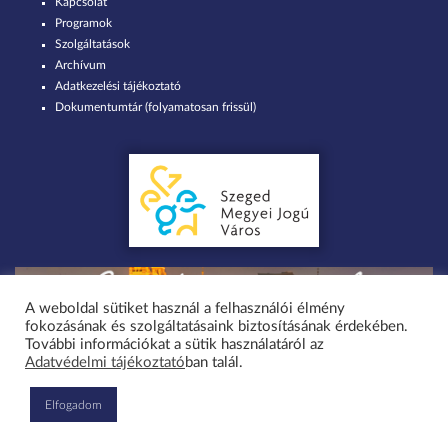
Kapcsolat
Programok
Szolgáltatások
Archívum
Adatkezelési tájékoztató
Dokumentumtár (folyamatosan frissül)
A weboldal sütiket használ a felhasználói élmény
fokozásának és szolgáltatásaink biztosításának érdekében.
Minden jog fenntartva 2026 © Szent-Györgyi Albert Agóra Heller Ödön
További információkat a sütik használatáról az
Adatvédelmi tájékoztató
ban talál.
Művelődési Ház Szeged-Tápé / design by greenteam.hu
Elfogadom