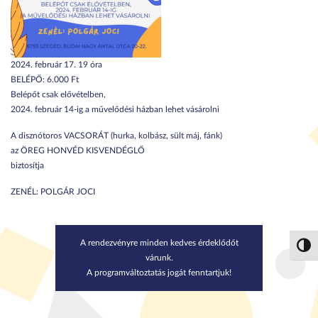
2024. február 17. 19 óra
BELÉPŐ: 6.000 Ft
Belépőt csak elővételben,
2024. február 14-ig a művelődési házban lehet vásárolni
A disznótoros VACSORÁT (hurka, kolbász, sült máj, fánk)
az ÖREG HONVÉD KISVENDÉGLŐ
biztosítja
ZENÉL: POLGÁR JOCI
A rendezvényre minden kedves érdeklődőt
Nagy 
várunk.
A programváltoztatás jogát fenntartjuk!