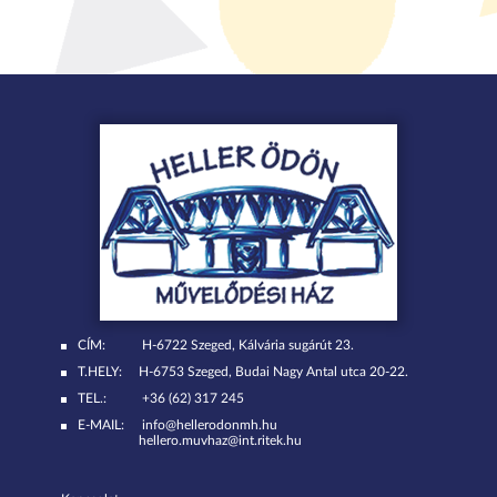
CÍM:
H-6722 Szeged, Kálvária sugárút 23.
T.HELY:
H-6753 Szeged, Budai Nagy Antal utca 20-22.
TEL.:
+36 (62) 317 245
E-MAIL:
info@hellerodonmh.hu
hellero.muvhaz@int.ritek.hu