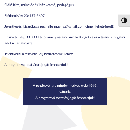
Sidló Kitti, művelődési ház vezető, pedagógus
Elérhetőség: 20/457-5607
Nagy 
Jelentkezés: kizárólag a reg.hellermuvhaz@gmail.com címen lehetséges!!!
Részvételi díj: 33.000 Ft/fő, amely valamennyi költséget és az általános forgalmi
adót is tartalmazza.
Jelentkezni a részvételi díj befizetésével lehet!
A program változásának jogát fenntartjuk!
A rendezvényre minden kedves érdeklődőt
várunk.
A programváltoztatás jogát fenntartjuk!