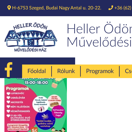
H-6753 Szeged, Budai Nagy Antal u. 20-22.
+36 (62)
Heller Ödö
Művelődési
Főoldal
Rólunk
Programok
Cs