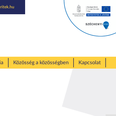
ritek.hu
ia
Közösség a közösségben
Kapcsolat