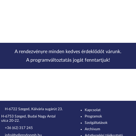
A rendezvényre minden kedves érdeklődőt várunk.
A programváltoztatás jogát fenntartjuk!
H-6722 Szeged, Kálvária sugárút 23.
Kapcsolat
H-6753 Szeged, Budai Nagy Antal
Programok
utca 20-22.
Szolgáltatások
+36 (62) 317 245
Archívum
info@hellerodonmh.hu
Adatkezelési tájékoztató