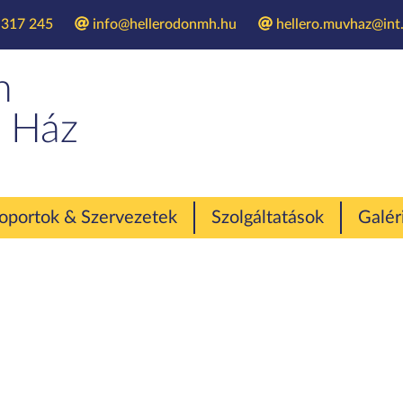
 317 245
info@hellerodonmh.hu
hellero.muvhaz@int.
Családi délután
n
 Ház
oportok & Szervezetek
Szolgáltatások
Galér