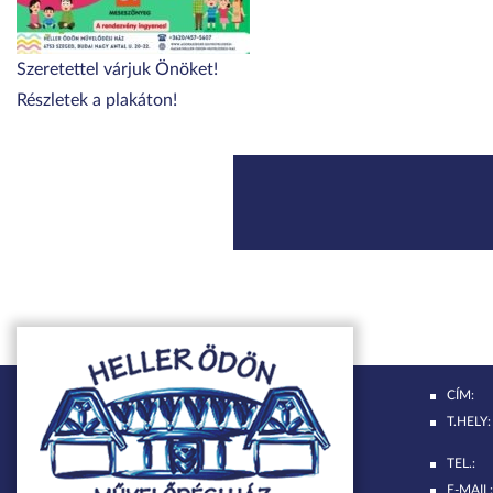
Szeretettel várjuk Önöket!
Részletek a plakáton!
CÍM:
T.HELY:
TEL.:
E-MAIL: