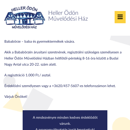
Heller Ödön
Művelődési Ház
Bababörze
Bababörze – baba és gyermektermékek vására.
Akik a Bababörzén árusítani szeretnének, regisztrálni szükséges személyesen a
Heller Ödön Művelődési Házban hétfőtől-péntekig 8-16 óra között a Budai
Nagy Antal utca 20-22. szám alatt.
A regisztráció 1.000 Ft./ asztal.
Érdeklődni személyesen vagy a +3620/457-5607-es telefonszámon lehet.
Várjuk Önöket!
A rendezvényre minden kedves érdeklődőt
várunk.
A programváltoztatás jogát fenntartjuk!