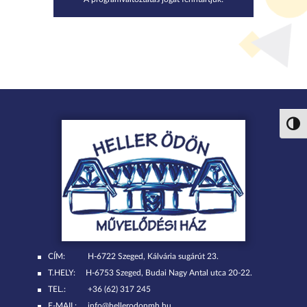
Nagy 
CÍM:
H-6722 Szeged, Kálvária sugárút 23.
T.HELY:
H-6753 Szeged, Budai Nagy Antal utca 20-22.
TEL.:
+36 (62) 317 245
E-MAIL:
info@hellerodonmh.hu