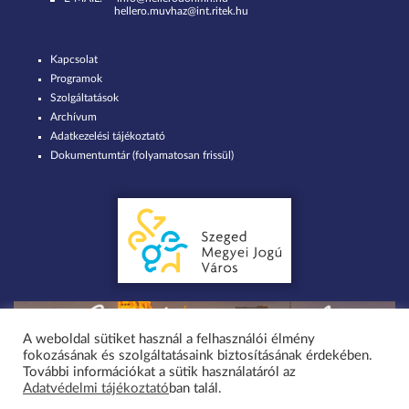
hellero.muvhaz@int.ritek.hu
Kapcsolat
Programok
Szolgáltatások
Archívum
Adatkezelési tájékoztató
Dokumentumtár (folyamatosan frissül)
A weboldal sütiket használ a felhasználói élmény
fokozásának és szolgáltatásaink biztosításának érdekében.
Minden jog fenntartva 2026 © Szent-Györgyi Albert Agóra Heller Ödön
További információkat a sütik használatáról az
Adatvédelmi tájékoztató
ban talál.
Művelődési Ház Szeged-Tápé / design by greenteam.hu