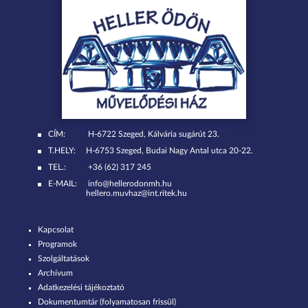
CÍM:
H-6722 Szeged, Kálvária sugárút 23.
T.HELY:
H-6753 Szeged, Budai Nagy Antal utca 20-22.
TEL.:
+36 (62) 317 245
E-MAIL:
info@hellerodonmh.hu
hellero.muvhaz@int.ritek.hu
Kapcsolat
Programok
Szolgáltatások
Archívum
Adatkezelési tájékoztató
Dokumentumtár (folyamatosan frissül)