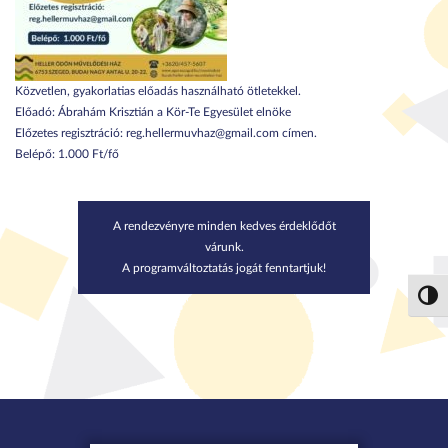
Közvetlen, gyakorlatias előadás használható ötletekkel.
Előadó: Ábrahám Krisztián a Kör-Te Egyesület elnöke
Előzetes regisztráció: reg.hellermuvhaz@gmail.com címen.
Belépő: 1.000 Ft/fő
A rendezvényre minden kedves érdeklődőt
várunk.
A programváltoztatás jogát fenntartjuk!
Nagy 