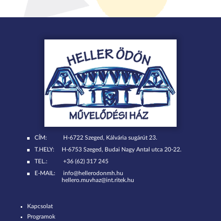
CÍM:
H-6722 Szeged, Kálvária sugárút 23.
T.HELY:
H-6753 Szeged, Budai Nagy Antal utca 20-22.
TEL.:
+36 (62) 317 245
E-MAIL:
info@hellerodonmh.hu
hellero.muvhaz@int.ritek.hu
Kapcsolat
Programok