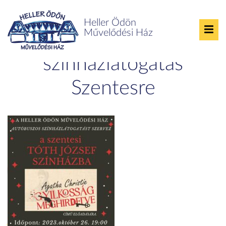
Heller Ödön
Művelődési Ház
Autóbuszos
színházlátogatás
Szentesre