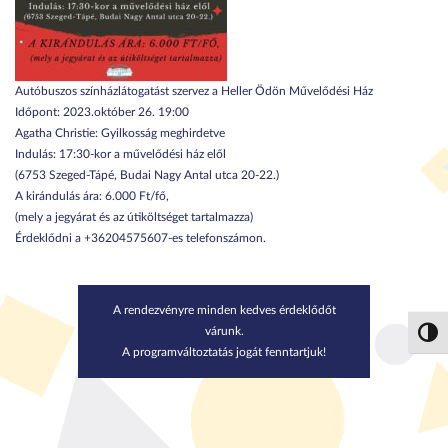
Autóbuszos színházlátogatást szervez a Heller Ödön Művelődési Ház
Időpont: 2023.október 26. 19:00
Agatha Christie: Gyilkosság meghirdetve
Indulás: 17:30-kor a művelődési ház elől
(6753 Szeged-Tápé, Budai Nagy Antal utca 20-22.)
A kirándulás ára: 6.000 Ft/fő,
(mely a jegyárat és az útiköltséget tartalmazza)
Érdeklődni a +36204575607-es telefonszámon.
A rendezvényre minden kedves érdeklődőt
várunk.
Nagy 
A programváltoztatás jogát fenntartjuk!