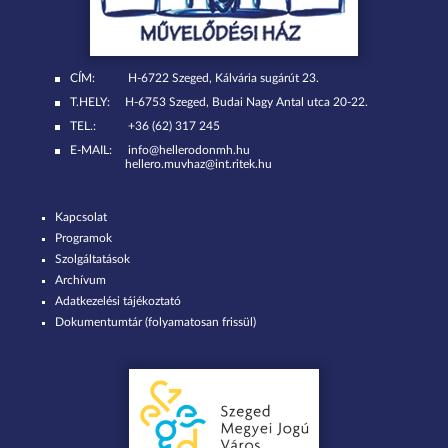
CÍM:
H-6722 Szeged, Kálvária sugárút 23.
T.HELY:
H-6753 Szeged, Budai Nagy Antal utca 20-22.
TEL.:
+36 (62) 317 245
E-MAIL:
info@hellerodonmh.hu
hellero.muvhaz@int.ritek.hu
Kapcsolat
Programok
Szolgáltatások
Archívum
Adatkezelési tájékoztató
Dokumentumtár (folyamatosan frissül)