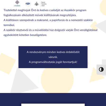
Tisztelettel meghívjuk Önt és kedves családját az Aszakkör program
foglalkozásain elkészített művek kiállításának megnyitójára.
A kiállításon szerepelnek a makramé, a papírfonás és a nemezelő szakkör
termékei.
A szakkör résztvevői és a művelődési ház dolgozói várják Önt vendéglátással
egybekötött kötetlen beszélgetésre.
A rendezvényre minden kedves érdeklődőt
várunk.
A programváltoztatás jogát fenntartjuk!
Nagy 