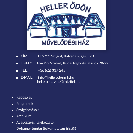
CÍM:
H-6722 Szeged, Kálvária sugárút 23.
T.HELY:
H-6753 Szeged, Budai Nagy Antal utca 20-22.
TEL.:
+36 (62) 317 245
E-MAIL:
info@hellerodonmh.hu
hellero.muvhaz@int.ritek.hu
Kapcsolat
Programok
Szolgáltatások
Archívum
Adatkezelési tájékoztató
Dokumentumtár (folyamatosan frissül)