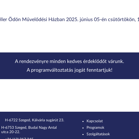
Heller Ödön Művelődési Házban 2025. június 05-én csütörtökön, 1
A rendezvényre minden kedves érdeklődőt várunk.
A programváltoztatás jogát fenntartjuk!
H-6722 Szeged, Kálvária sugárút 23.
Kapcsolat
H-6753 Szeged, Budai Nagy Antal
Programok
utca 20-22.
Szolgáltatások