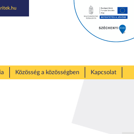
ritek.hu
”
ia
Közösség a közösségben
Kapcsolat