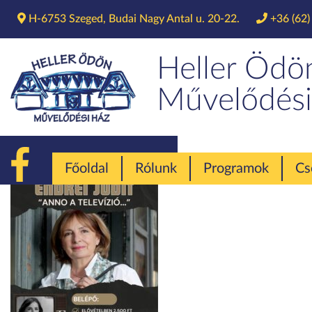
H-6753 Szeged, Budai Nagy Antal u. 20-22.
+36 (62)
Heller Ödö
Művelődési
Főoldal
Rólunk
Programok
Cs