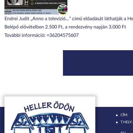
Endrei Judit „Anno a televízió…” című előadását láthatják a 
Belépő elővételben 2.500 Ft, a rendezvény napján 3.000 Ft
További információ: +36204575607
CÍM:
T.HELY: