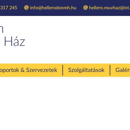
 317 245
info@hellerodonmh.hu
hellero.muvhaz@int.
„Anno a televízió…
n
 Ház
oportok & Szervezetek
Szolgáltatások
Galér