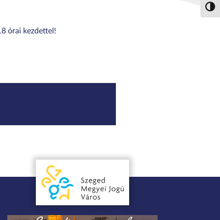
Nagy 
8 órai kezdettel!