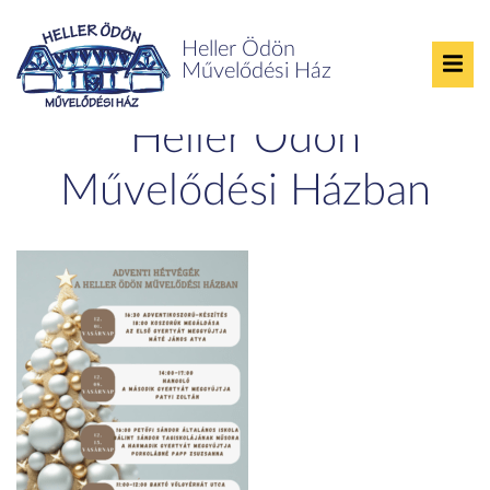
Heller Ödön
Művelődési Ház
Adventi hétvégék a
Heller Ödön
Művelődési Házban