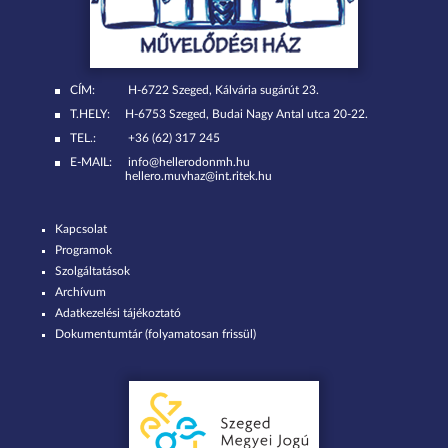
CÍM:
H-6722 Szeged, Kálvária sugárút 23.
T.HELY:
H-6753 Szeged, Budai Nagy Antal utca 20-22.
TEL.:
+36 (62) 317 245
E-MAIL:
info@hellerodonmh.hu
hellero.muvhaz@int.ritek.hu
Kapcsolat
Programok
Szolgáltatások
Archívum
Adatkezelési tájékoztató
Dokumentumtár (folyamatosan frissül)