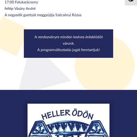
Nagy 
17:00 Falukarácsony
fellép Vásáry André
A negyedik gyertyát meggyújtja Szécsényi Rózsa
A rendezvényre minden kedves érdeklődőt
várunk.
A programváltoztatás jogát fenntartjuk!