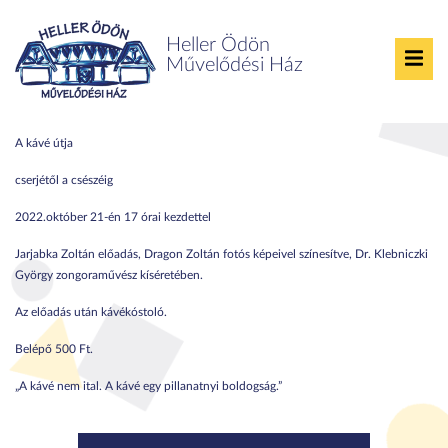
Heller Ödön
Művelődési Ház
A kávé útja
A kávé útja
cserjétől a csészéig
2022.október 21-én 17 órai kezdettel
Jarjabka Zoltán előadás, Dragon Zoltán fotós képeivel színesítve, Dr. Klebniczki
György zongoraművész kíséretében.
Az előadás után kávékóstoló.
Belépő 500 Ft.
„A kávé nem ital. A kávé egy pillanatnyi boldogság.”