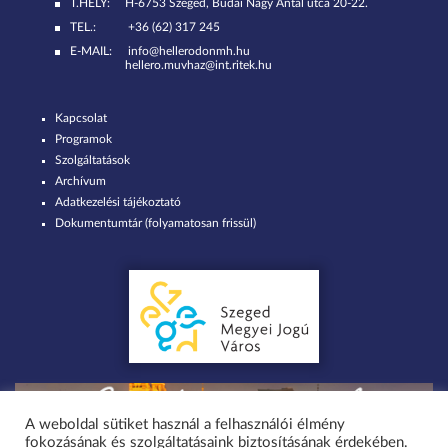
T.HELY:
H-6753 Szeged, Budai Nagy Antal utca 20-22.
TEL.:
+36 (62) 317 245
E-MAIL:
info@hellerodonmh.hu
hellero.muvhaz@int.ritek.hu
Kapcsolat
Programok
Szolgáltatások
Archívum
Adatkezelési tájékoztató
Dokumentumtár (folyamatosan frissül)
A weboldal sütiket használ a felhasználói élmény
fokozásának és szolgáltatásaink biztosításának érdekében.