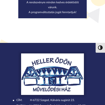
A rendezvényre minden kedves érdeklődőt
várunk.
A programváltoztatás jogát fenntartjuk!
Nagy 
CÍM:
H-6722 Szeged, Kálvária sugárút 23.