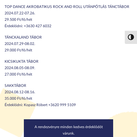
TOP DANCE AKROBATIKUS ROCK AND ROLL UTÁNPÓTLÁS TÁNCTÁBOR
2024.07.22-07.26.
29.500 Ft/fő/hét
Érdeklődni: +3630 427 6032
TÁNCKALAND TÁBOR
Nagy 
2024.07.29-08.02.
29.000 Ft/fő/hét
KICSIKUKTA TÁBOR
2024.08.05-08.09.
27.000 Ft/fő/hét
SAKKTÁBOR
2024.08.12-08.16.
35.000 Ft/fő/hét
Érdeklődni: Kopasz Róbert +3620 999 5109
A rendezvényre minden kedves érdeklődőt
várunk.