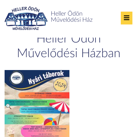
Heller Ödön
Művelődési Ház
2024. évi táborok a
Heller Ödön
Művelődési Házban