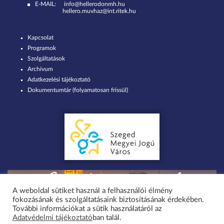
E-MAIL:
info@hellerodonmh.hu
hellero.muvhaz@int.ritek.hu
Kapcsolat
Programok
Szolgáltatások
Archívum
Adatkezelési tájékoztató
Dokumentumtár (folyamatosan frissül)
A weboldal sütiket használ a felhasználói élmény
fokozásának és szolgáltatásaink biztosításának érdekében.
Minden jog fenntartva 2026 © Szent-Györgyi Albert Agóra Heller Ödön
További információkat a sütik használatáról az
Adatvédelmi tájékoztató
ban talál.
Művelődési Ház Szeged-Tápé / design by greenteam.hu