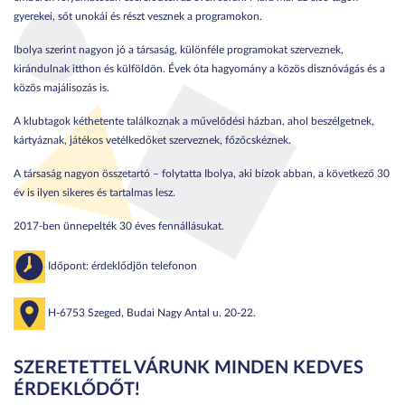
gyerekei, sőt unokái és részt vesznek a programokon.
Ibolya szerint nagyon jó a társaság, különféle programokat szerveznek,
kirándulnak itthon és külföldön. Évek óta hagyomány a közös disznóvágás és a
közös majálisozás is.
A klubtagok kéthetente találkoznak a művelődési házban, ahol beszélgetnek,
kártyáznak, játékos vetélkedőket szerveznek, főzőcskéznek.
A társaság nagyon összetartó – folytatta Ibolya, aki bízok abban, a következő 30
év is ilyen sikeres és tartalmas lesz.
2017-ben ünnepelték 30 éves fennállásukat.
Időpont: érdeklődjön telefonon
H-6753 Szeged, Budai Nagy Antal u. 20-22.
SZERETETTEL VÁRUNK MINDEN KEDVES
ÉRDEKLŐDŐT!