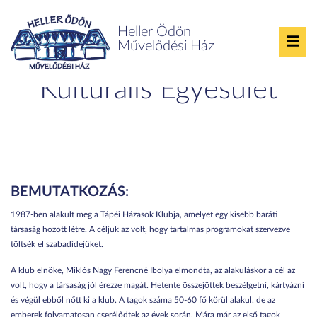
Heller Ödön
Művelődési Ház
Tápéi Házasok Klubja
Kulturális Egyesület
BEMUTATKOZÁS:
1987-ben alakult meg a Tápéi Házasok Klubja, amelyet egy kisebb baráti
társaság hozott létre. A céljuk az volt, hogy tartalmas programokat szervezve
töltsék el szabadidejüket.
A klub elnöke, Miklós Nagy Ferencné Ibolya elmondta, az alakuláskor a cél az
volt, hogy a társaság jól érezze magát. Hetente összejöttek beszélgetni, kártyázni
és végül ebből nőtt ki a klub. A tagok száma 50-60 fő körül alakul, de az
emberek folyamatosan cserélődtek az évek során. Mára már az első tagok