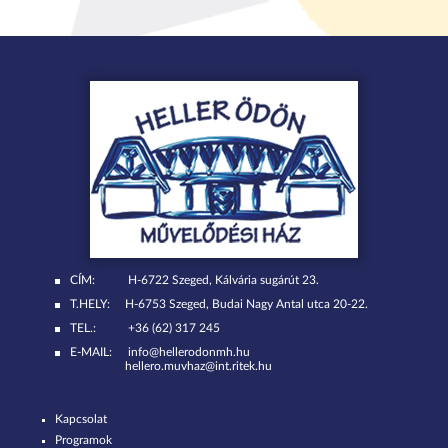
CÍM:
H-6722 Szeged, Kálvária sugárút 23.
T.HELY:
H-6753 Szeged, Budai Nagy Antal utca 20-22.
TEL.:
+36 (62) 317 245
E-MAIL:
info@hellerodonmh.hu
hellero.muvhaz@int.ritek.hu
Kapcsolat
Programok