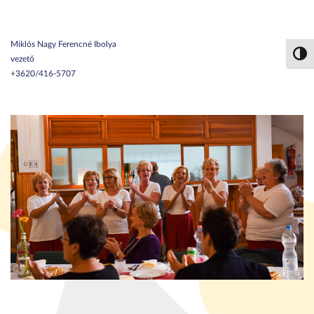
Miklós Nagy Ferencné Ibolya
Nagy 
vezető
+3620/416-5707